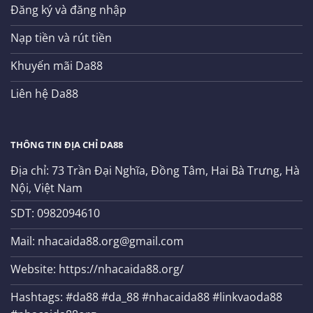
Đăng ký và đăng nhập
Nạp tiền và rút tiền
Khuyến mãi Da88
Liên hệ Da88
THÔNG TIN ĐỊA CHỈ DA88
Địa chỉ: 73 Trần Đại Nghĩa, Đồng Tâm, Hai Bà Trưng, Hà
Nội, Việt Nam
SDT: 0982094610
Mail:
nhacaida88.org@gmail.com
Website: https://nhacaida88.org/
Hashtags: #da88 #da_88 #nhacaida88 #linkvaoda88