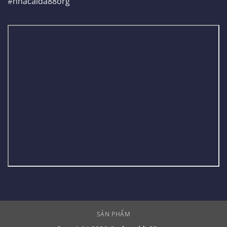
#nhacaida88org
SẢN PHẨM