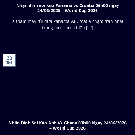
Nhận định soi kèo Panama vs Croatia 06h00 ngày
24/06/2026 – World Cup 2026
Lá thăm may rủi đưa Panama và Croatia chạm trán nhau
trong một cuộc chiến [...]
23
Th6
Nhận Định Soi Kèo Anh Vs Ghana 03h00 Ngày 24/06/2026
– World Cup 2026