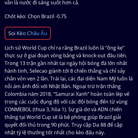
vẫn là nước đi sáng suốt hơn cả.
Chốt kèo: Chọn Brazil -0.75
Soi Kèo Châu Âu
Lịch sử World Cup chỉ ra rằng Brazil luôn là “ông kẹ”
thực sự ở giai đoạn vòng bảng và knock-out đầu tiên.
Trong 13 trận gần nhất tại ngày hội bóng đá lớn nhất
hành tinh, Selecao giành tới 8 chiến thắng và chỉ sảy
chân vỏn vẹn 2 lần. Trái lại, các đại diện Nam Mỹ luôn là
nỗi ám ảnh đối với Nhật Bản. Ngoại trừ trận thắng
Colombia năm 2018, “Samurai Xanh” hoàn toàn lép vế
trong các cuộc đụng độ với các đội bóng đến từ vùng
CONMEBOL (thua 3, hòa 1). Sự già dơ và ADN chiến
thắng tại World Cup sẽ là bệ phóng giúp Brazil giải
quyết đối thủ trong 90 phút. Truy cập Da 88 để cập
nhật tỷ lệ thưởng tốt nhất cho kèo đấu này.