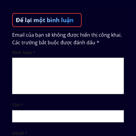
Để lại một bình luận
Email của bạn sẽ không được hiển thị công khai.
Các trường bắt buộc được đánh dấu
*
Bình luận
*
Tên
*
Email
*