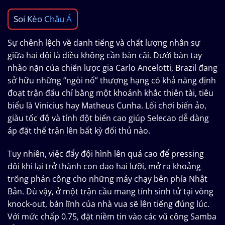
Soi Kèo Châu Á
Sự chênh lệch về danh tiếng và chất lượng nhân sự
giữa hai đội là điều không cần bàn cãi. Dưới bàn tay
nhào nặn của chiến lược gia Carlo Ancelotti, Brazil đang
sở hữu những “ngòi nổ” thượng hạng có khả năng định
đoạt trận đấu chỉ bằng một khoảnh khắc thiên tài, tiêu
biểu là Vinicius hay Matheus Cunha. Lối chơi biến ảo,
giàu tốc độ và tính đột biến cao giúp Selecao dễ dàng
áp đặt thế trận lên bất kỳ đối thủ nào.
Tuy nhiên, việc đẩy đội hình lên quá cao để pressing
đôi khi lại trở thành con dao hai lưỡi, mở ra khoảng
trống phản công cho những máy chạy bên phía Nhật
Bản. Dù vậy, ở một trận cầu mang tính sinh tử tại vòng
knock-out, bản lĩnh của nhà vua sẽ lên tiếng đúng lúc.
Với mức chấp 0.75, đặt niềm tin vào các vũ công Samba