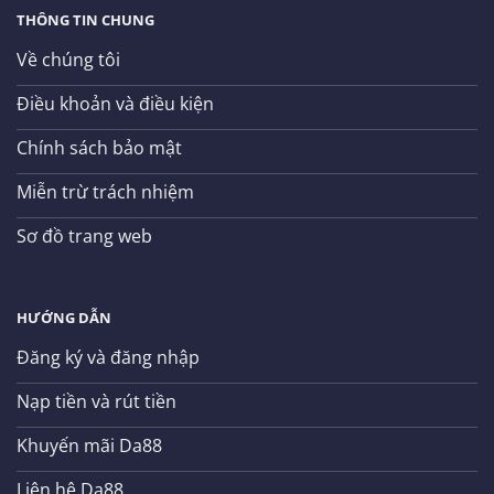
THÔNG TIN CHUNG
Về chúng tôi
Điều khoản và điều kiện
Chính sách bảo mật
Miễn trừ trách nhiệm
Sơ đồ trang web
HƯỚNG DẪN
Đăng ký và đăng nhập
Nạp tiền và rút tiền
Khuyến mãi Da88
Liên hệ Da88