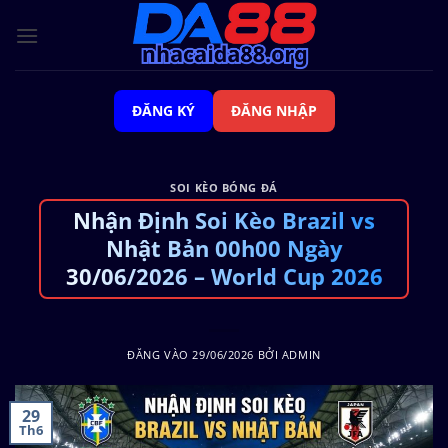
Bỏ
qua
nội
dung
ĐĂNG KÝ
ĐĂNG NHẬP
SOI KÈO BÓNG ĐÁ
Nhận Định Soi Kèo Brazil vs
Nhật Bản 00h00 Ngày
30/06/2026 – World Cup 2026
ĐĂNG VÀO
29/06/2026
BỞI
ADMIN
29
Th6