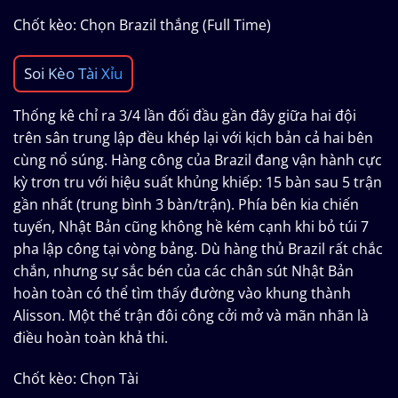
Chốt kèo: Chọn Brazil thắng (Full Time)
Soi Kèo Tài Xỉu
Thống kê chỉ ra 3/4 lần đối đầu gần đây giữa hai đội
trên sân trung lập đều khép lại với kịch bản cả hai bên
cùng nổ súng. Hàng công của Brazil đang vận hành cực
kỳ trơn tru với hiệu suất khủng khiếp: 15 bàn sau 5 trận
gần nhất (trung bình 3 bàn/trận). Phía bên kia chiến
tuyến, Nhật Bản cũng không hề kém cạnh khi bỏ túi 7
pha lập công tại vòng bảng. Dù hàng thủ Brazil rất chắc
chắn, nhưng sự sắc bén của các chân sút Nhật Bản
hoàn toàn có thể tìm thấy đường vào khung thành
Alisson. Một thế trận đôi công cởi mở và mãn nhãn là
điều hoàn toàn khả thi.
Chốt kèo: Chọn Tài