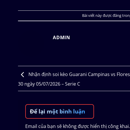
Bài viết này được đăng tro
ADMIN
Nhận định soi kèo Guarani Campinas vs Flores
30 ngày 05/07/2026 – Serie C
Để lại một bình luận
Email của bạn sẽ không được hiển thị công khai.