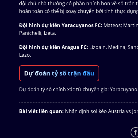
đội chủ nhà thường có phần nhỉnh hơn về số trận th
hoàn toàn có thể bị xoay chuyển bởi tính thực dụng
Đội hình dự kiến Yaracuyanos FC:
Mateos; Martine
Panichelli, Izeta.
Đội hình dự kiến Aragua FC:
Lizoain, Medina, Sanc
Lazo.
Dự đoán tỷ số trận đấu
Dự đoán tỷ số chính xác từ chuyên gia: Yaracuyanos
Bài viết liên quan:
Nhận định soi kèo Austria vs J