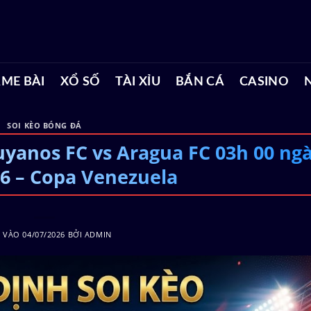
ME BÀI
XỔ SỐ
TÀI XỈU
BẮN CÁ
CASINO
SOI KÈO BÓNG ĐÁ
uyanos FC vs Aragua FC 03h 00 ng
26 – Copa Venezuela
 VÀO
04/07/2026
BỞI
ADMIN