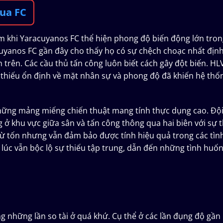
gua FC
m khi Yaracuyanos FC thể hiện phong độ biến động lớn tron
cuyanos FC gần đây cho thấy họ có sự chệch choạc nhất địn
rên. Các cầu thủ tấn công luôn biết cách gây đột biến. HL
 thiếu ổn định về mặt nhân sự và phong độ đã khiến hệ thố
 những mảng miếng chiến thuật mang tính thực dụng cao. Độ
g ở khu vực giữa sân và tấn công thông qua hai biên với sự 
i từ tốn nhưng vẫn đảm bảo được tính hiệu quả trong các tì
 lúc vẫn bộc lộ sự thiếu tập trung, dẫn đến những tình huố
g những lần so tài ở quá khứ. Cụ thể ở các lần đụng độ gần 