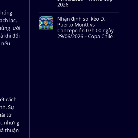
08h00
USL
2026
định
ngày
League
soi
30/06/2026
One
 thống
Không
kèo
có
Đức
Nhận định soi kèo D.
ạch lạc,
bình
vs
luận
Puerto Montt vs
Paraguay
hủng lưới
ở
03h30
Concepción 07h 00 ngày
Nhận
ngày
à khi đối
29/06/2026 – Copa Chile
Định
30/06/2026
Soi
–
n nếu
Không
Kèo
World
có
Brazil
Cup
bình
vs
2026
luận
Nhật
ở
Bản
Nhận
00h00
định
Ngày
soi
30/06/2026
kèo
–
D.
World
Puerto
Cup
Montt
2026
vs
Concepción
ết cách
07h
00
ịnh. Sự
ngày
29/06/2026
ái từ
–
Copa
hác những
Chile
uả thuận