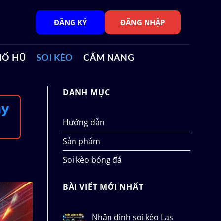
ĐĂNG KÝ
ĐĂNG NHẬP
NỔ HŨ
SOI KÈO
CẨM NANG
DANH MỤC
ày
Hướng dẫn
Sản phẩm
Soi kèo bóng đá
BÀI VIẾT MỚI NHẤT
Nhận định soi kèo Las