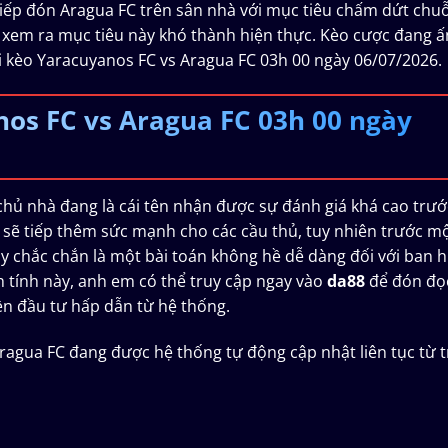
iếp đón Aragua FC trên sân nhà với mục tiêu chấm dứt chuỗ
 xem ra mục tiêu này khó thành hiện thực. Kèo cược đang ấ
soi kèo Yaracuyanos FC vs Aragua FC 03h 00 ngày 06/07/2026.
nos FC vs Aragua FC 03h 00 ngày
 chủ nhà đang là cái tên nhận được sự đánh giá khá cao trướ
 sẽ tiếp thêm sức mạnh cho các cầu thủ, tuy nhiên trước m
ây chắc chắn là một bài toán không hề dễ dàng đối với ban 
h tính này, anh em có thể truy cập ngay vào
da88
để đón đọ
ền đầu tư hấp dẫn từ hệ thống.
Aragua FC đang được hệ thống tự động cập nhật liên tục từ 