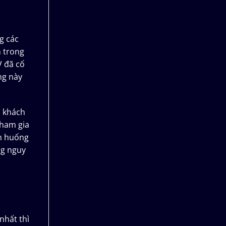
g các
h trong
V đã cố
ng này
i khách
tham gia
nh huống
ng nguy
nhất thì