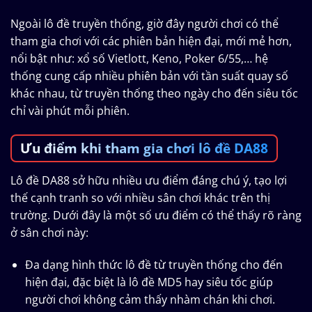
Ngoài lô đề truyền thống, giờ đây người chơi có thể
tham gia chơi với các phiên bản hiện đại, mới mẻ hơn,
nổi bật như: xổ số Vietlott, Keno, Poker 6/55,… hệ
thống cung cấp nhiều phiên bản với tần suất quay số
khác nhau, từ truyền thống theo ngày cho đến siêu tốc
chỉ vài phút mỗi phiên.
Ưu điểm khi tham gia chơi lô đề DA88
Lô đề DA88 sở hữu nhiều ưu điểm đáng chú ý, tạo lợi
thế cạnh tranh so với nhiều sân chơi khác trên thị
trường. Dưới đây là một số ưu điểm có thể thấy rõ ràng
ở sân chơi này:
Đa dạng hình thức lô đề từ truyền thống cho đến
hiện đại, đặc biệt là lô đề MD5 hay siêu tốc giúp
người chơi không cảm thấy nhàm chán khi chơi.