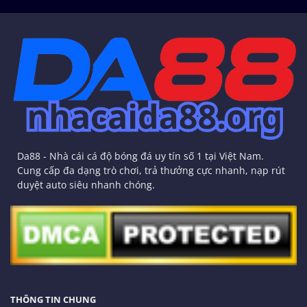
Cup
Bản
định
2026
00h00
soi
Ngày
kèo
30/06/2026
D.
–
Puerto
World
Montt
Cup
vs
2026
Concepción
07h
00
ngày
29/06/2026
–
Copa
Chile
Da88 - Nhà cái cá độ bóng đá uy tín số 1 tại Việt Nam.
Cung cấp đa dạng trò chơi, trả thưởng cực nhanh, nạp rút
duyệt auto siêu nhanh chóng.
THÔNG TIN CHUNG