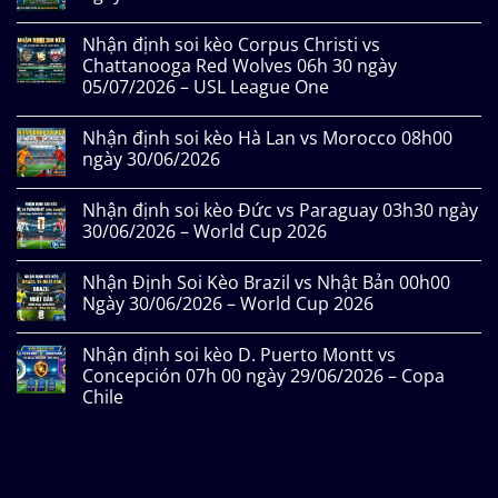
United
Yaracuyanos
ở
USL
12h
FC
Nhận
Không
Championship
00
vs
định
có
Nhận định soi kèo Corpus Christi vs
ngày
Aragua
soi
bình
05/07/2026
FC
kèo
luận
Chattanooga Red Wolves 06h 30 ngày
–
03h
Guarani
ở
05/07/2026 – USL League One
Queensland
00
Campinas
Nhận
NPL
ngày
vs
định
Không
06/07/2026
Floresta
soi
có
–
06h
kèo
Nhận định soi kèo Hà Lan vs Morocco 08h00
bình
Copa
30
Dundela
luận
ngày 30/06/2026
Venezuela
ngày
vs
ở
05/07/2026
Glentoran
Nhận
Không
–
20h
định
có
Serie
00
Nhận định soi kèo Đức vs Paraguay 03h30 ngày
soi
bình
C
ngày
kèo
luận
30/06/2026 – World Cup 2026
04/07/2026
Corpus
ở
–
Christi
Nhận
Không
Friendlies
vs
định
có
Clubs
Nhận Định Soi Kèo Brazil vs Nhật Bản 00h00
Chattanooga
soi
bình
Red
kèo
luận
Ngày 30/06/2026 – World Cup 2026
Wolves
Hà
ở
06h
Lan
Nhận
Không
30
vs
định
có
Nhận định soi kèo D. Puerto Montt vs
ngày
Morocco
soi
bình
05/07/2026
08h00
kèo
luận
Concepción 07h 00 ngày 29/06/2026 – Copa
–
ngày
Đức
ở
Chile
USL
30/06/2026
vs
Nhận
League
Paraguay
Định
Không
One
03h30
Soi
có
ngày
Kèo
bình
30/06/2026
Brazil
luận
–
vs
ở
World
Nhật
Nhận