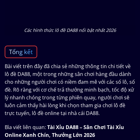
Các hình thức lô đề DA88 nổi bật nhất 2026
Tổng kết
Bài viết trên đây đã chia sẻ những thông tin chi tiết về
lô đề DA88, một trong những sân chơi hàng đầu dành
cho những người chơi có niềm đam mê với các số lô, số
đề. Rõ ràng với cơ chế trả thưởng minh bạch, tốc độ xử
lý nhanh chóng trong từng phiên quay, người chơi sẽ
luôn cảm thấy hài lòng khi chọn tham gia chơi lô đề
trực tuyến, lô đề online tại nhà cái DA88.
Bìa viết liên quan:
Tài Xỉu DA88 – Sân Chơi Tài Xỉu
Online Xanh Chín, Thưởng Lớn 2026