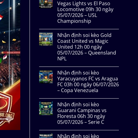
Vegas Lights vs El Paso
Locomotive 09h 30 ngày
05/07/2026 – USL
Championship
Không
có
Nhận định soi kèo Gold
bình
luận
Coast United vs Magic
ở
United 12h 00 ngày
Nhận
05/07/2026 – Queensland
định
soi
NPL
kèo
Las
Không
Vegas
có
Nhận định soi kèo
Lights
bình
vs
luận
Yaracuyanos FC vs Aragua
El
ở
FC 03h 00 ngày 06/07/2026
Paso
Nhận
Locomotive
– Copa Venezuela
định
09h
soi
30
Không
kèo
ngày
có
Gold
Nhận định soi kèo
05/07/2026
bình
Coast
–
luận
Guarani Campinas vs
United
USL
ở
vs
Floresta 06h 30 ngày
Championship
Nhận
Magic
05/07/2026 – Serie C
định
United
soi
12h
Không
kèo
00
có
Yaracuyanos
ngày
Nhận định soi kèo
bình
FC
05/07/2026