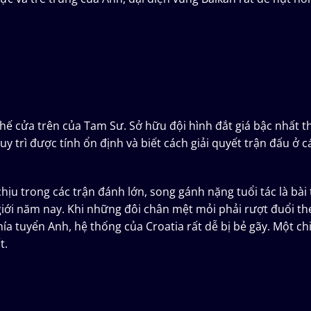
hế cửa trên của Tam Sư. Sở hữu đội hình đắt giá bậc nhất th
y trì được tính ổn định và biết cách giải quyết trận đấu ở c
 chịu trong các trận đánh lớn, song gánh nặng tuổi tác là bài
 giới năm nay. Khi những đôi chân mệt mỏi phải rượt đuổi th
ía tuyển Anh, hệ thống của Croatia rất dễ bị bẻ gãy. Một ch
t.