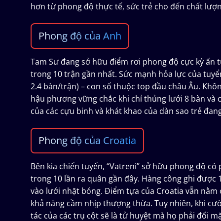
hơn từ phong độ thực tế, sức trẻ cho đến chất lượ
Phong độ của Anh
Tam Sư đang sở hữu điểm rơi phong độ cực kỳ ấn tượ
trong 10 trận gần nhất. Sức mạnh hỏa lực của tuy
2.4 bàn/trận) – con số thuộc top đầu châu Âu. Khô
hậu phương vững chắc khi chỉ thủng lưới 8 bàn và c
của các cựu binh và khát khao của dàn sao trẻ đa
Phong độ của Croatia
Bên kia chiến tuyến, “Vatreni” sở hữu phong độ có 
trong 10 lần ra quân gần đây. Hàng công ghi được 
vào lưới nhặt bóng. Điểm tựa của Croatia vẫn nằm
khả năng cầm nhịp thượng thừa. Tuy nhiên, khi cườ
tác của các trụ cột sẽ là tử huyệt mà họ phải đối mặ