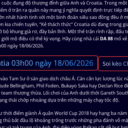
i cuộc đụng độ thượng đỉnh giữa Anh và Croatia. Trong một
ểm ở trận ra quân này mang ý nghĩa quyết định trực tiếp đ
ớn nhất hành tinh với một binh đoàn siêu sao đồng đều ở m
 kia chiến tuyến, “Kẻ thách thức” Croatia dù đang trong gi
ộ khung già rơ, đầy bản lĩnh. Một thế trận rình rập, đấu t
giới mộ điệu có thể kỳ vọng. Hãy cùng nhà cái
DA 88
mổ xẻ 
3h00 ngày 18/06/2026.
atia 03h00 ngày 18/06/2026
Soi kèo C
 vào Tam Sư ở sàn giao dịch châu Á. Cán cân lực lượng lúc 
Jude Bellingham, Phil Foden, Bukayo Saka hay Declan Rice 
 team thượng thừa. Lối chơi của Anh dưới thời Gareth Sout
rạng thái chớp nhoáng dựa trên những máy chạy tốc độ.
như thời điểm giành Á quân World Cup 2018 hay hạng ba năm
g thủ bắt đầu lộ khoảng trống trước những pha đánh vỗ mặ
c và trẻ trung của Anh, đại diện vùng Balkan rất dễ hụt hơ