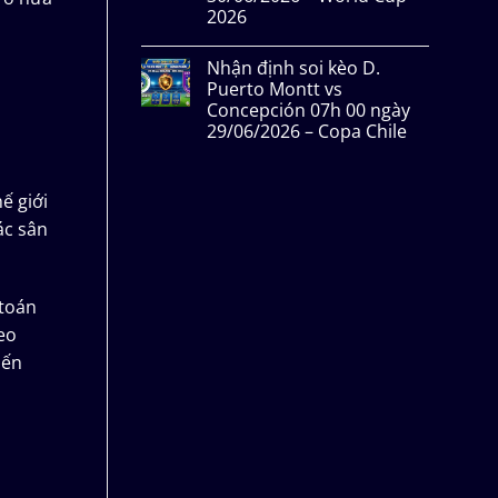
08h00
USL
2026
định
ngày
League
soi
30/06/2026
One
Không
kèo
có
Đức
Nhận định soi kèo D.
bình
vs
luận
Puerto Montt vs
Paraguay
ở
03h30
Concepción 07h 00 ngày
Nhận
ngày
29/06/2026 – Copa Chile
Định
30/06/2026
Soi
–
Không
Kèo
World
có
Brazil
Cup
bình
vs
2026
ế giới
luận
Nhật
ở
Bản
ác sân
Nhận
00h00
định
Ngày
soi
30/06/2026
kèo
–
D.
World
Puerto
Cup
 toán
Montt
2026
vs
eo
Concepción
07h
iến
00
ngày
29/06/2026
–
Copa
Chile