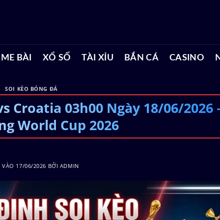
ME BÀI
XỔ SỐ
TÀI XỈU
BẮN CÁ
CASINO
SOI KÈO BÓNG ĐÁ
s Croatia 03h00 Ngày 18/06/2026 
ng World Cup 2026
 VÀO
17/06/2026
BỞI
ADMIN