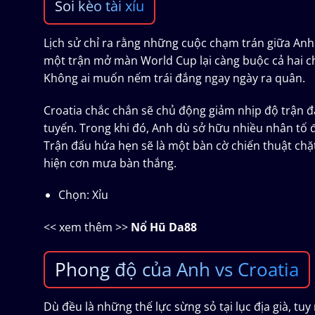
Soi kèo tài xỉu
Lịch sử chỉ ra rằng những cuộc chạm trán giữa Anh 
một trận mở màn World Cup lại càng buộc cả hai ch
Không ai muốn nếm trái đắng ngay ngày ra quân.
Croatia chắc chắn sẽ chủ động giảm nhịp độ trận đ
tuyến. Trong khi đó, Anh dù sở hữu nhiều nhân tố đ
Trận đấu hứa hẹn sẽ là một bàn cờ chiến thuật chặt
hiện cơn mưa bàn thắng.
Chọn: Xỉu
<< xem thêm >>
Nổ Hũ Da88
Phong độ của Anh vs Croatia
Dù đều là những thế lực sừng sỏ tại lục địa già, tuy