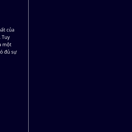
hất của
. Tuy
a một
có đủ sự