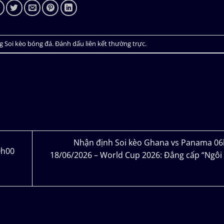
ng
Soi kèo bóng đá
. Đánh dấu
liên kết thường trực
.
Nhận định Soi kèo Ghana vs Panama 06
0h00
18/06/2026 – World Cup 2026: Đẳng cấp “Ngôi