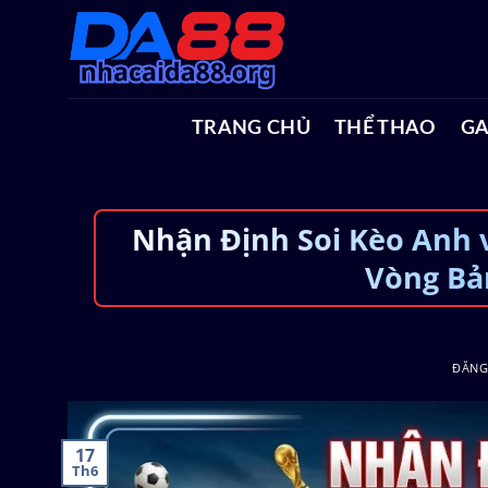
Bỏ
qua
nội
dung
TRANG CHỦ
THỂ THAO
GA
Nhận Định Soi Kèo Anh v
Vòng Bả
ĐĂNG
17
Th6