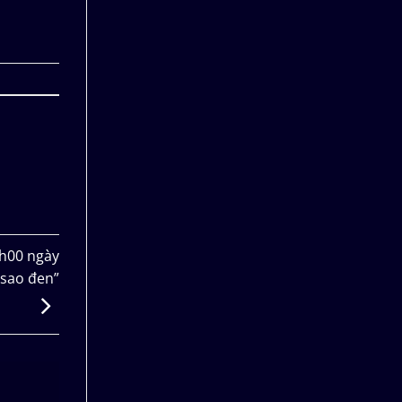
h00 ngày
 sao đen”