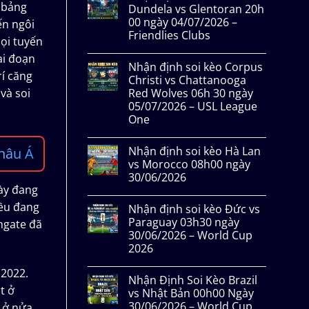
 bảng
luận
Dundela vs Glentoran 20h
vs
–
ở
Aragua
Queensland
00 ngày 04/07/2026 –
ến ngôi
Nhận
FC
NPL
Friendlies Clubs
định
03h
ọi tuyến
soi
00
Không
kèo
ngày
ai đoạn
có
Guarani
06/07/2026
Nhận định soi kèo Corpus
bình
Campinas
–
rí căng
luận
Christi vs Chattanooga
vs
Copa
ở
Floresta
Venezuela
Red Wolves 06h 30 ngày
và soi
Nhận
06h
05/07/2026 – USL League
định
30
soi
ngày
One
kèo
05/07/2026
Dundela
–
Không
vs
Serie
có
Nhận định soi kèo Hà Lan
Glentoran
hâu Á
C
bình
20h
luận
vs Morocco 08h00 ngày
00
ở
30/06/2026
ngày
Nhận
04/07/2026
này đang
định
Không
–
soi
có
Friendlies
đều đang
kèo
Nhận định soi kèo Đức vs
bình
Clubs
Corpus
luận
Paraguay 03h30 ngày
hgate đã
Christi
ở
30/06/2026 – World Cup
vs
Nhận
Chattanooga
2026
định
Red
soi
Wolves
Không
kèo
06h
 2022.
có
Hà
Nhận Định Soi Kèo Brazil
30
bình
Lan
ngày
t ở
luận
vs Nhật Bản 00h00 Ngày
vs
05/07/2026
ở
Morocco
30/06/2026 – World Cup
i ở nửa
–
Nhận