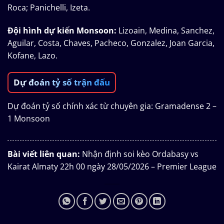
Roca; Panichelli, Izeta.
Đội hình dự kiến Monsoon:
Lizoain, Medina, Sanchez,
Aguilar, Costa, Chaves, Pacheco, Gonzalez, Joan Garcia,
Kofane, Lazo.
Dự đoán tỷ số trận đấu
Dự đoán tỷ số chính xác từ chuyên gia: Gramadense 2 –
1 Monsoon
Bài viết liên quan:
Nhận định soi kèo Ordabasy vs
Kairat Almaty 22h 00 ngày 28/05/2026 – Premier League