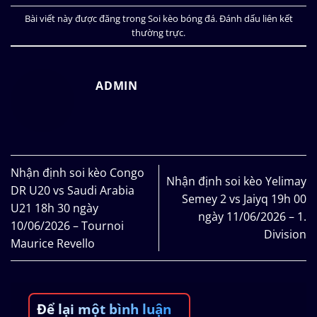
Bài viết này được đăng trong
Soi kèo bóng đá
. Đánh dấu
liên kết
thường trực
.
ADMIN
Nhận định soi kèo Congo
Nhận định soi kèo Yelimay
DR U20 vs Saudi Arabia
Semey 2 vs Jaiyq 19h 00
U21 18h 30 ngày
ngày 11/06/2026 – 1.
10/06/2026 – Tournoi
Division
Maurice Revello
Để lại một bình luận