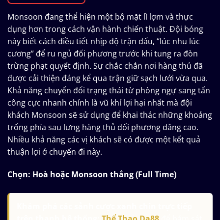
Monsoon đang thể hiện một bộ mặt lì lợm và thực
dụng hơn trong cách vận hành chiến thuật. Đội bóng
này biết cách điều tiết nhịp độ trận đấu, “lúc nhu lúc
cương” để ru ngủ đối phương trước khi tung ra đòn
trừng phạt quyết định. Sự chắc chắn nơi hàng thủ đã
được cải thiện đáng kể qua trận giữ sạch lưới vừa qua.
Khả năng chuyển đổi trạng thái từ phòng ngự sang tấn
công cực nhanh chính là vũ khí lợi hại nhất mà đội
khách Monsoon sẽ sử dụng để khai thác những khoảng
trống phía sau lưng hàng thủ đối phương dâng cao.
Nhiều khả năng các vị khách sẽ có được một kết quả
thuận lợi ở chuyến đi này.
Chọn: Hoà hoặc Monsoon thắng (Full Time)
Khám phá các sảnh cược xanh chín trực tiếp
trên thanh hệ thống:
Thể Thao Da88
để bám sát