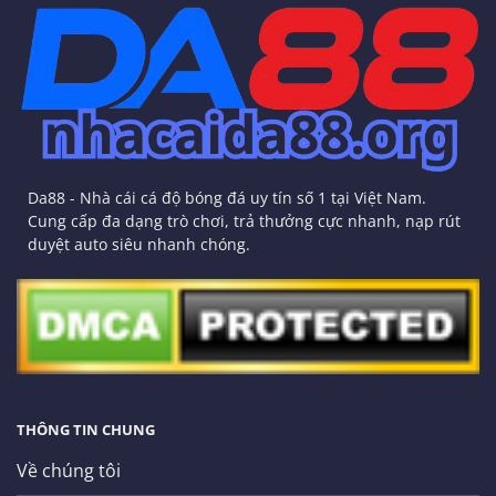
D.
–
Puerto
World
Montt
Cup
vs
2026
Concepción
07h
00
ngày
29/06/2026
–
Copa
Chile
Da88 - Nhà cái cá độ bóng đá uy tín số 1 tại Việt Nam.
Cung cấp đa dạng trò chơi, trả thưởng cực nhanh, nạp rút
duyệt auto siêu nhanh chóng.
THÔNG TIN CHUNG
Về chúng tôi