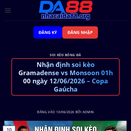
Bỏ
qua
nội
dung
ĐĂNG KÝ
ĐĂNG NHẬP
SOI KÈO BÓNG ĐÁ
Nhận định soi kèo
Gramadense vs Monsoon 01h
00 ngày 12/06/2026 – Copa
Gaúcha
ĐĂNG VÀO
10/06/2026
BỞI
ADMIN
10