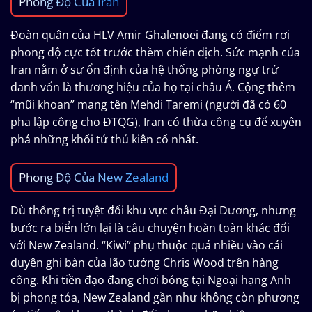
Phong Độ Của Iran
Đoàn quân của HLV Amir Ghalenoei đang có điểm rơi
phong độ cực tốt trước thềm chiến dịch. Sức mạnh của
Iran nằm ở sự ổn định của hệ thống phòng ngự trứ
danh vốn là thương hiệu của họ tại châu Á. Cộng thêm
“mũi khoan” mang tên Mehdi Taremi (người đã có 60
pha lập công cho ĐTQG), Iran có thừa công cụ để xuyên
phá những khối tử thủ kiên cố nhất.
Phong Độ Của New Zealand
Dù thống trị tuyệt đối khu vực châu Đại Dương, nhưng
bước ra biển lớn lại là câu chuyện hoàn toàn khác đối
với New Zealand. “Kiwi” phụ thuộc quá nhiều vào cái
duyên ghi bàn của lão tướng Chris Wood trên hàng
công. Khi tiền đạo đang chơi bóng tại Ngoại hạng Anh
bị phong tỏa, New Zealand gần như không còn phương