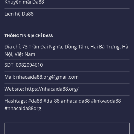
Khuyến mãi Da88
Liên hệ Da88
THÔNG TIN ĐỊA CHỈ DA88
Địa chỉ: 73 Trần Đại Nghĩa, Đồng Tâm, Hai Bà Trưng, Hà
Nội, Việt Nam
SDT: 0982094610
Mail:
nhacaida88.org@gmail.com
Website: https://nhacaida88.org/
Hashtags: #da88 #da_88 #nhacaida88 #linkvaoda88
#nhacaida88org