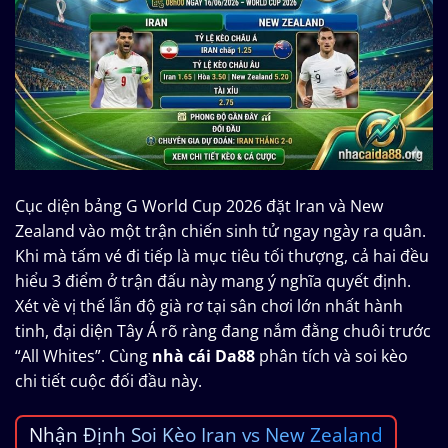
Cục diện bảng G World Cup 2026 đặt Iran và New
Zealand vào một trận chiến sinh tử ngay ngày ra quân.
Khi mà tấm vé đi tiếp là mục tiêu tối thượng, cả hai đều
hiểu 3 điểm ở trận đấu này mang ý nghĩa quyết định.
Xét về vị thế lẫn độ già rơ tại sân chơi lớn nhất hành
tinh, đại diện Tây Á rõ ràng đang nắm đằng chuôi trước
“All Whites”. Cùng
nhà cái Da88
phân tích và soi kèo
chi tiết cuộc đối đầu này.
Nhận Định Soi Kèo Iran vs New Zealand