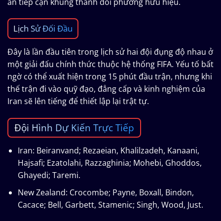
án tiếp cận khung thành đối phương hữu hiệu.
Lịch Sử Đối Đầu
Đây là lần đầu tiên trong lịch sử hai đội đụng độ nhau ở
một giải đấu chính thức thuộc hệ thống FIFA. Yếu tố bất
ngờ có thể xuất hiện trong 15 phút đầu trận, nhưng khi
thế trận đi vào quỹ đạo, đẳng cấp và kinh nghiệm của
Iran sẽ lên tiếng để thiết lập lại trật tự.
Đội Hình Dự Kiến Trực Tiếp
Iran: Beiranvand; Rezaeian, Khalilzadeh, Kanaani,
Hajsafi; Ezatolahi, Razzaghinia; Mohebi, Ghoddos,
Ghayedi; Taremi.
New Zealand: Crocombe; Payne, Boxall, Bindon,
Cacace; Bell, Garbett, Stamenic; Singh, Wood, Just.