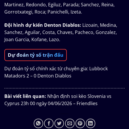
Martinez, Redondo, Egiluz, Parada; Sanchez, Reina,
Gorrotxategi, Roca; Panichelli, Izeta.
Đội hình dự kiến Denton Diablos:
Lizoain, Medina,
Sanchez, Aguilar, Costa, Chaves, Pacheco, Gonzalez,
Joan Garcia, Kofane, Lazo.
Dự đoán tỷ số trận đấu
Dự đoán tỷ số chính xác từ chuyên gia: Lubbock
Matadors 2 – 0 Denton Diablos
Bài viết liên quan:
Nhận định soi kèo Slovenia vs
Cyprus 23h 00 ngày 04/06/2026 – Friendlies