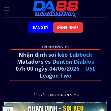
Bỏ
qua
nội
dung
ĐĂNG KÝ
ĐĂNG NHẬP
SOI KÈO BÓNG ĐÁ
Nhận định soi kèo Lubbock
Matadors vs Denton Diablos
07h 00 ngày 04/06/2026 – USL
League Two
ĐĂNG VÀO
03/06/2026
BỞI
ADMIN
03