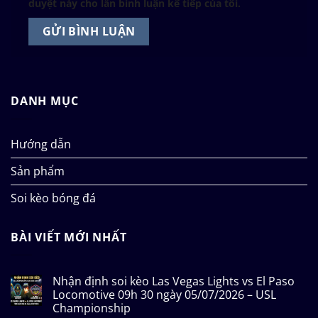
duyệt này cho lần bình luận kế tiếp của tôi.
DANH MỤC
Hướng dẫn
Sản phẩm
Soi kèo bóng đá
BÀI VIẾT MỚI NHẤT
Nhận định soi kèo Las Vegas Lights vs El Paso
Locomotive 09h 30 ngày 05/07/2026 – USL
Championship