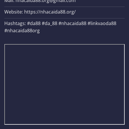
Mail:
nhacaida88.org@gmail.com
Website: https://nhacaida88.org/
Hashtags: #da88 #da_88 #nhacaida88 #linkvaoda88
#nhacaida88org