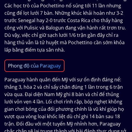
Các học trò của Pochettino nổ súng tới 11 lần nhưng
cũng để lọt lưới 7 bàn. Những khúc khải hoàn như 3-2
trước Senegal hay 2-0 trước Costa Rica cho thấy hàng
công với Pulisic và Balogun đang vận hành rất trơn tru.
Dù vậy, việc chỉ giữ sạch lưới 1/6 trận gần đây chỉ ra
hàng thủ vẫn là tử huyệt mà Pochettino cần sớm khỏa
lấp bằng điểm tựa sân nhà.
Phong độ của Paraguay
Paraguay hành quân đến Mỹ với sự ổn định đáng nể:
thắng 3, hòa 2 và chỉ sẩy chân đúng 1 lần trong 6 trận
vừa qua. Đại diện Nam Mỹ ghi 8 bàn và chỉ để thủng
lưới vỏn vẹn 4 lần. Lối chơi rình rập, bóp nghẹt không
gian chơi bóng của đối phương chính là vũ khí giúp họ
vượt qua vòng loại khốc liệt dù chỉ ghi 14 bàn sau 18
trận. Đối đầu với một tuyển Mỹ nhỉnh hơn, Paraguay
chắc chắn sẽ lại trung thành với bài đánh thực dụng sở