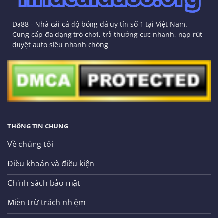
Copa
Chile
Da88 - Nhà cái cá độ bóng đá uy tín số 1 tại Việt Nam.
Cung cấp đa dạng trò chơi, trả thưởng cực nhanh, nạp rút
duyệt auto siêu nhanh chóng.
THÔNG TIN CHUNG
Về chúng tôi
Điều khoản và điều kiện
Chính sách bảo mật
Miễn trừ trách nhiệm