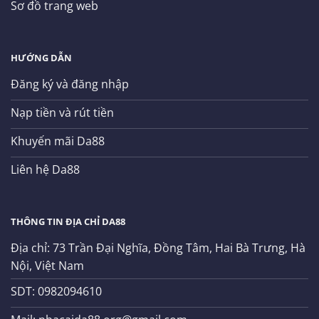
Sơ đồ trang web
HƯỚNG DẪN
Đăng ký và đăng nhập
Nạp tiền và rút tiền
Khuyến mãi Da88
Liên hệ Da88
THÔNG TIN ĐỊA CHỈ DA88
Địa chỉ: 73 Trần Đại Nghĩa, Đồng Tâm, Hai Bà Trưng, Hà
Nội, Việt Nam
SDT: 0982094610