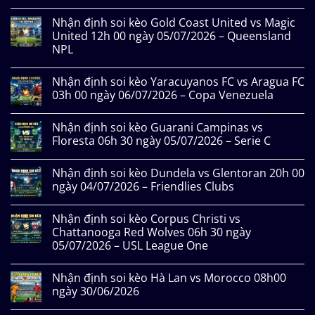
Không
có
Nhận định soi kèo Gold Coast United vs Magic
bình
luận
United 12h 00 ngày 05/07/2026 – Queensland
ở
NPL
Nhận
định
Không
soi
có
kèo
Nhận định soi kèo Yaracuyanos FC vs Aragua FC
bình
Las
luận
03h 00 ngày 06/07/2026 – Copa Venezuela
Vegas
ở
Lights
Nhận
Không
vs
định
có
El
Nhận định soi kèo Guarani Campinas vs
soi
bình
Paso
kèo
luận
Floresta 06h 30 ngày 05/07/2026 – Serie C
Locomotive
Gold
ở
09h
Coast
Nhận
Không
30
United
định
có
ngày
Nhận định soi kèo Dundela vs Glentoran 20h 00
vs
soi
bình
05/07/2026
Magic
kèo
luận
ngày 04/07/2026 – Friendlies Clubs
–
United
Yaracuyanos
ở
USL
12h
FC
Nhận
Không
Championship
00
vs
định
có
Nhận định soi kèo Corpus Christi vs
ngày
Aragua
soi
bình
05/07/2026
FC
kèo
luận
Chattanooga Red Wolves 06h 30 ngày
–
03h
Guarani
ở
05/07/2026 – USL League One
Queensland
00
Campinas
Nhận
NPL
ngày
vs
định
Không
06/07/2026
Floresta
soi
có
–
06h
kèo
Nhận định soi kèo Hà Lan vs Morocco 08h00
bình
Copa
30
Dundela
luận
ngày 30/06/2026
Venezuela
ngày
vs
ở
05/07/2026
Glentoran
Nhận
Không
–
20h