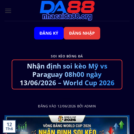
Bỏ
qua
nội
dung
ĐĂNG KÝ
ĐĂNG NHẬP
SOI KÈO BÓNG ĐÁ
Nhận định soi kèo Mỹ vs
Paraguay 08h00 ngày
13/06/2026 – World Cup 2026
ĐĂNG VÀO
12/06/2026
BỞI
ADMIN
12
Th6