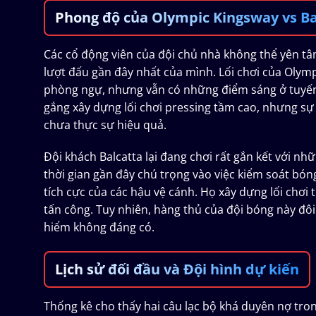
Phong độ của Olympic Kingsway vs Ba
Các cổ động viên của đội chủ nhà không thể yên tâ
lượt đấu gần đây nhất của mình. Lối chơi của Olym
phòng ngự, nhưng vẫn có những điểm sáng ở tuyến t
gắng xây dựng lối chơi pressing tầm cao, nhưng sự
chưa thực sự hiệu quả.
Đội khách Balcatta lại đang chơi rất gắn kết với 
thời gian gần đây chú trọng vào việc kiểm soát bón
tích cực của các hậu vệ cánh. Họ xây dựng lối chơ
tấn công. Tuy nhiên, hàng thủ của đội bóng này đôi
hiểm không đáng có.
Lịch sử đối đầu và Đội hình dự kiến
Thống kê cho thấy hai câu lạc bộ khá duyên nợ tron