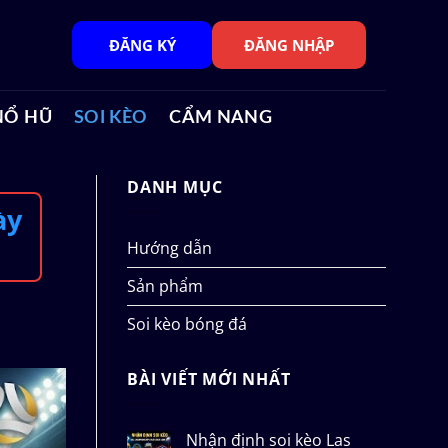
ĐĂNG KÝ
ĐĂNG NHẬP
NỔ HŨ
SOI KÈO
CẨM NANG
DANH MỤC
ày
Hướng dẫn
Sản phẩm
Soi kèo bóng đá
BÀI VIẾT MỚI NHẤT
Nhận định soi kèo Las