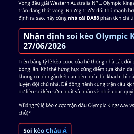
Vòng đấu giải Western Australia NPL, Olympic King
trận đáng thất vọng. Nhưng trước đối thủ mạnh hơ
định ra sao, hãy cùng
nhà cái DA88
phân tích chi t
Nhận định soi kèo Olympic K
27/06/2026
Trên bảng tỷ lệ kèo cược của hệ thống nhà cái, đội
bóng lăn. Khí thế hừng hực cùng điểm tựa khán đài
khung có tính gắn kết cao bên phía đội khách thì đ
luyện đội chủ nhà. Để đồng hành cùng trận cầu kịc
dữ liệu soi kèo sớm nhất và nhận về nhiều đặc quy
*(Bảng tỷ lệ kèo cược trận đấu Olympic Kingsway vs
chủ)*
Soi kèo Châu Á