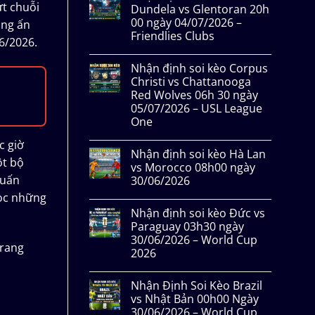
ứt chuỗi
luận
Dundela vs Glentoran 20h
vs
–
ở
Aragua
Queensland
00 ngày 04/07/2026 –
ang ấn
Nhận
FC
NPL
Friendlies Clubs
định
03h
06/2026.
soi
00
Không
kèo
ngày
có
Guarani
06/07/2026
Nhận định soi kèo Corpus
bình
Campinas
–
luận
Christi vs Chattanooga
vs
Copa
ở
Floresta
Venezuela
Red Wolves 06h 30 ngày
Nhận
06h
05/07/2026 – USL League
định
30
soi
ngày
One
kèo
05/07/2026
Dundela
–
Không
c giờ
vs
Serie
có
Nhận định soi kèo Hà Lan
Glentoran
C
bình
ột bộ
20h
luận
vs Morocco 08h00 ngày
00
ở
huấn
30/06/2026
ngày
Nhận
04/07/2026
định
ọc những
Không
–
soi
có
Friendlies
kèo
Nhận định soi kèo Đức vs
bình
Clubs
Corpus
luận
Paraguay 03h30 ngày
Christi
ở
30/06/2026 – World Cup
vs
Nhận
trang
Chattanooga
2026
định
Red
soi
Wolves
Không
kèo
06h
có
Hà
Nhận Định Soi Kèo Brazil
30
bình
Lan
ngày
luận
vs Nhật Bản 00h00 Ngày
vs
05/07/2026
ở
Morocco
30/06/2026 – World Cup
–
Nhận