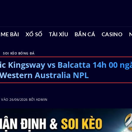
ME BÀI
XỔ SỐ
TÀI XỈU
BẮN CÁ
CASINO
SOI KÈO BÓNG ĐÁ
c Kingsway vs Balcatta 14h 00 ng
 Western Australia NPL
 VÀO
26/06/2026
BỞI
ADMIN