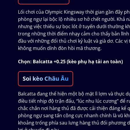
Lối chơi của Olympic Kingsway thời gian gần đây p
phòng ngự lại bộc lộ nhiều sơ hở chết người. Khả n
nhưng việc thiếu sự bọc lót ở tuyến dưới thường khi
trong những thời điểm nhạy cảm cho thấy bản lĩnh t
đầu với những đối thủ chơi kỷ luật và già dơ. Các vị
không muốn dính đòn hồi mã thương.
Chọn: Balcatta +0.25 (kèo phụ hạ tải an toàn)
Soi kèo Châu Âu
Balcatta đang thể hiện một bộ mặt lì lợm và thực 
điều tiết nhịp độ trận đấu, “lúc nhu lúc cương” để
chắc chắn nơi hàng thủ đã được cải thiện đáng kể q
phòng ngự sang tấn công cực nhanh chính là vũ khí
khoảng trống phía sau lưng hàng thủ đối phương d