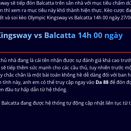
sway sẽ tiếp đón Balcatta trên sân nhà với mục tiêu chấm d
n thì xem ra mục tiêu này khó thành hiện thực. Kèo cược đ
iết và soi kèo Olympic Kingsway vs Balcatta 14h 00 ngày 27/
ingsway vs Balcatta 14h 00 ngày
 chủ nhà đang là cái tên nhận được sự đánh giá khá cao trướ
 sẽ tiếp thêm sức mạnh cho các cầu thủ, tuy nhiên trước m
ây chắc chắn là một bài toán không hề dễ dàng đối với ban 
h tính này, anh em có thể truy cập ngay vào
Da 88
để đón đ
ền đầu tư hấp dẫn từ hệ thống.
 Balcatta đang được hệ thống tự động cập nhật liên tục từ 