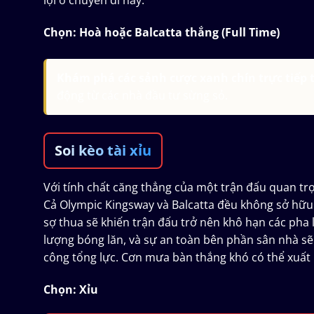
lợi ở chuyến đi này.
Chọn: Hoà hoặc Balcatta thắng (Full Time)
Khám phá các sảnh cược xanh chín trực tiếp 
động từ các nhà đầu tư sừng sỏ.
Soi kèo tài xỉu
Với tính chất căng thẳng của một trận đấu quan tr
Cả Olympic Kingsway và Balcatta đều không sở hữu 
sợ thua sẽ khiến trận đấu trở nên khô hạn các pha
lượng bóng lăn, và sự an toàn bên phần sân nhà sẽ
công tổng lực. Cơn mưa bàn thắng khó có thể xuất hi
Chọn: Xỉu