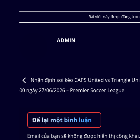
Bài viết này được đăng tro
ADMIN
Nhận định soi kèo CAPS United vs Triangle Un
00 ngày 27/06/2026 – Premier Soccer League
Để lại một bình luận
Email của bạn sẽ không được hiển thị công khai.