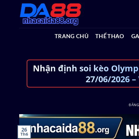
Bỏ
qua
nội
dung
TRANG CHỦ
THỂ THAO
GA
Nhận định soi kèo Olympi
27/06/2026 –
ĐĂNG
26
Th6