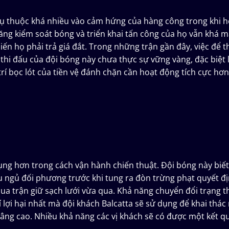
hụ thuộc khá nhiều vào cảm hứng của hàng công trong khi 
ăng kiểm soát bóng và triển khai tấn công của họ vẫn khá m
ến họ phải trả giá đắt. Trong những trận gần đây, việc để t
hi đấu của đội bóng này chưa thực sự vững vàng, đặc biệt l
 trí bọc lót của tiền vệ đánh chặn cần hoạt động tích cực hơ
dụng hơn trong cách vận hành chiến thuật. Đội bóng này biế
 ru ngủ đối phương trước khi tung ra đòn trừng phạt quyết đ
ua trận giữ sạch lưới vừa qua. Khả năng chuyển đổi trạng th
 lợi hại nhất mà đội khách Balcatta sẽ sử dụng để khai thá
âng cao. Nhiều khả năng các vị khách sẽ có được một kết q