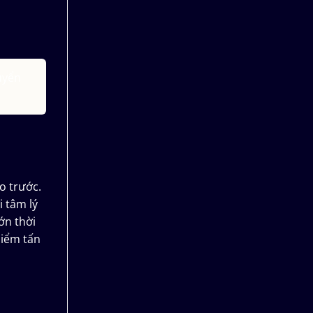
uyển
o trước.
 tâm lý
ớn thời
hiểm tấn