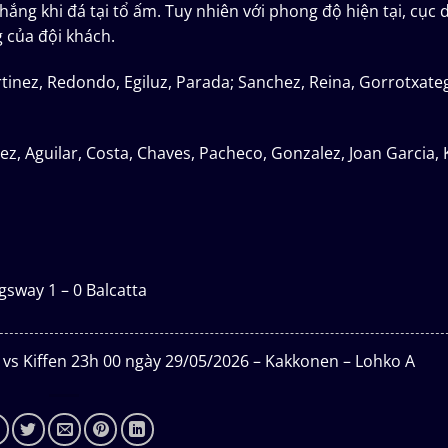
ắng khi đá tại tổ ấm. Tuy nhiên với phong độ hiện tại, cục 
 của đội khách.
inez, Redondo, Egiluz, Parada; Sanchez, Reina, Gorrotxateg
z, Aguilar, Costa, Chaves, Pacheco, Gonzalez, Joan Garcia, 
gsway 1 – 0 Balcatta
 vs Kiffen 23h 00 ngày 29/05/2026 – Kakkonen – Lohko A