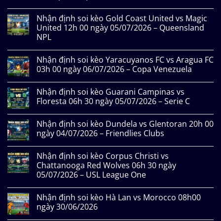
Không
có
Nhận định soi kèo Gold Coast United vs Magic
bình
luận
United 12h 00 ngày 05/07/2026 – Queensland
ở
NPL
Nhận
định
Không
soi
có
kèo
Nhận định soi kèo Yaracuyanos FC vs Aragua FC
bình
Las
luận
03h 00 ngày 06/07/2026 – Copa Venezuela
Vegas
ở
Lights
Nhận
Không
vs
định
có
El
Nhận định soi kèo Guarani Campinas vs
soi
bình
Paso
kèo
luận
Floresta 06h 30 ngày 05/07/2026 – Serie C
Locomotive
Gold
ở
09h
Coast
Nhận
Không
30
United
định
có
ngày
Nhận định soi kèo Dundela vs Glentoran 20h 00
vs
soi
bình
05/07/2026
Magic
kèo
luận
ngày 04/07/2026 – Friendlies Clubs
–
United
Yaracuyanos
ở
USL
12h
FC
Nhận
Không
Championship
00
vs
định
có
Nhận định soi kèo Corpus Christi vs
ngày
Aragua
soi
bình
05/07/2026
FC
kèo
luận
Chattanooga Red Wolves 06h 30 ngày
–
03h
Guarani
ở
05/07/2026 – USL League One
Queensland
00
Campinas
Nhận
NPL
ngày
vs
định
Không
06/07/2026
Floresta
soi
có
–
06h
kèo
Nhận định soi kèo Hà Lan vs Morocco 08h00
bình
Copa
30
Dundela
luận
ngày 30/06/2026
Venezuela
ngày
vs
ở
05/07/2026
Glentoran
Nhận
Không