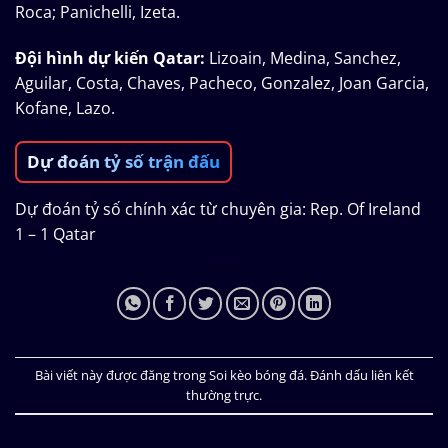
Roca; Panichelli, Izeta.
Đội hình dự kiến Qatar:
Lizoain, Medina, Sanchez,
Aguilar, Costa, Chaves, Pacheco, Gonzalez, Joan Garcia,
Kofane, Lazo.
Dự đoán tỷ số trận đấu
Dự đoán tỷ số chính xác từ chuyên gia: Rep. Of Ireland
1 – 1 Qatar
Bài viết này được đăng trong
Soi kèo bóng đá
. Đánh dấu
liên kết
thường trực
.