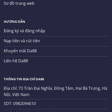
Sơ đồ trang web
HƯỚNG DẪN
Đăng ký và đăng nhập
Nạp tiền và rút tiền
Khuyến mãi Da88
Liên hệ Da88
THÔNG TIN ĐỊA CHỈ DA88
Địa chỉ: 73 Trần Đại Nghĩa, Đồng Tâm, Hai Bà Trưng, Hà
Nội, Việt Nam
SDT: 0982094610