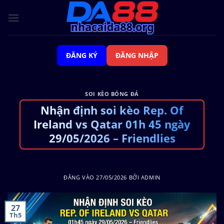
Bỏ
qua
nội
dung
ĐĂNG KÝ
ĐĂNG NHẬP
SOI KÈO BÓNG ĐÁ
Nhận định soi kèo Rep. Of
Ireland vs Qatar 01h 45 ngày
29/05/2026 – Friendlies
ĐĂNG VÀO
27/05/2026
BỞI
ADMIN
27
Th5