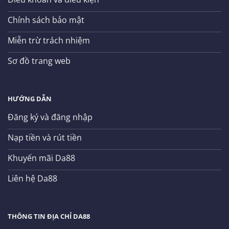
Chính sách bảo mật
Miễn trừ trách nhiệm
Sơ đồ trang web
HƯỚNG DẪN
Đăng ký và đăng nhập
Nạp tiền và rút tiền
Khuyến mãi Da88
Liên hệ Da88
THÔNG TIN ĐỊA CHỈ DA88