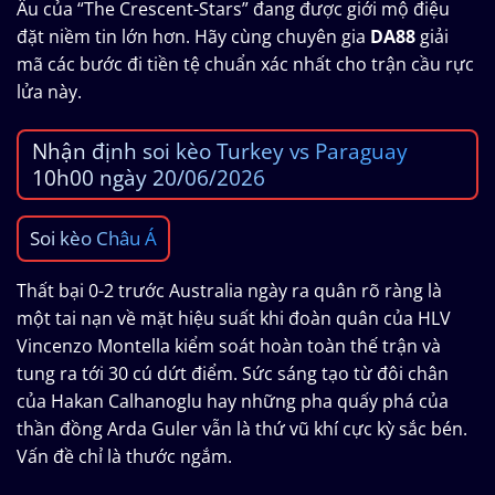
Âu của “The Crescent-Stars” đang được giới mộ điệu
đặt niềm tin lớn hơn. Hãy cùng chuyên gia
DA88
giải
mã các bước đi tiền tệ chuẩn xác nhất cho trận cầu rực
lửa này.
Nhận định soi kèo Turkey vs Paraguay
10h00 ngày 20/06/2026
Soi kèo Châu Á
Thất bại 0-2 trước Australia ngày ra quân rõ ràng là
một tai nạn về mặt hiệu suất khi đoàn quân của HLV
Vincenzo Montella kiểm soát hoàn toàn thế trận và
tung ra tới 30 cú dứt điểm. Sức sáng tạo từ đôi chân
của Hakan Calhanoglu hay những pha quấy phá của
thần đồng Arda Guler vẫn là thứ vũ khí cực kỳ sắc bén.
Vấn đề chỉ là thước ngắm.