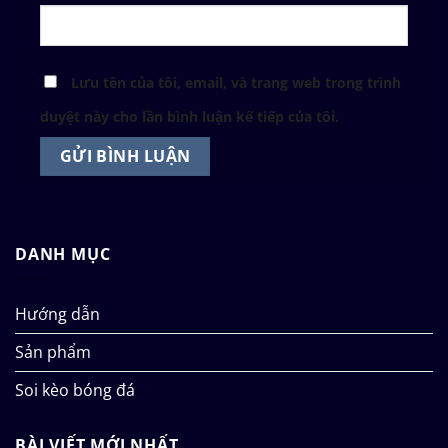
Lưu tên của tôi, email, và trang web trong trình
duyệt này cho lần bình luận kế tiếp của tôi.
DANH MỤC
Hướng dẫn
Sản phẩm
Soi kèo bóng đá
BÀI VIẾT MỚI NHẤT