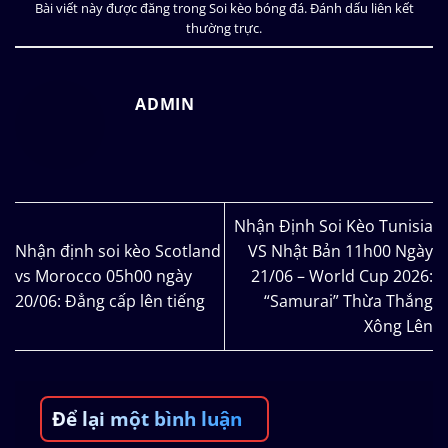
Bài viết này được đăng trong
Soi kèo bóng đá
. Đánh dấu
liên kết
thường trực
.
ADMIN
Nhận Định Soi Kèo Tunisia
Nhận định soi kèo Scotland
VS Nhật Bản 11h00 Ngày
vs Morocco 05h00 ngày
21/06 – World Cup 2026:
20/06: Đẳng cấp lên tiếng
“Samurai” Thừa Thắng
Xông Lên
Để lại một bình luận