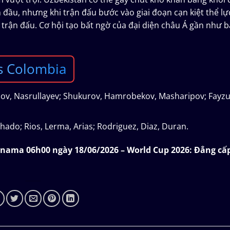
 đầu, nhưng khi trận đấu bước vào giai đoạn cạn kiệt thể lự
 trận đấu. Cơ hội tạo bất ngờ của đại diện châu Á gần như 
vs Colombia
lov, Nasrullayev; Shukurov, Hamrobekov, Masharipov; Fayzu
ado; Rios, Lerma, Arias; Rodriguez, Diaz, Duran.
nama 06h00 ngày 18/06/2026 – World Cup 2026: Đẳng cấ