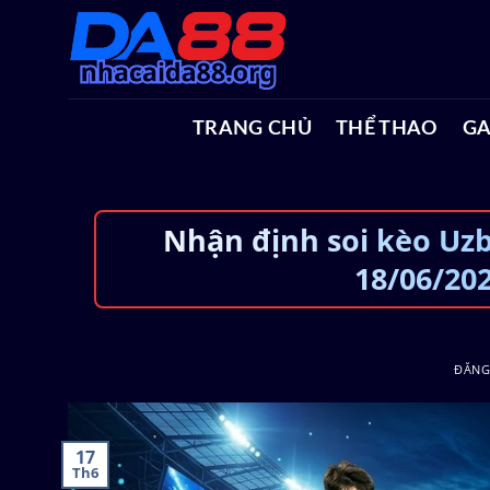
Bỏ
qua
nội
dung
TRANG CHỦ
THỂ THAO
GA
Nhận định soi kèo Uzb
18/06/20
ĐĂNG
17
Th6