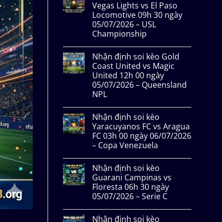
Vegas Lights vs El Paso
Locomotive 09h 30 ngày
05/07/2026 – USL
Championship
Không
có
Nhận định soi kèo Gold
bình
luận
Coast United vs Magic
ở
United 12h 00 ngày
Nhận
05/07/2026 – Queensland
định
soi
NPL
kèo
Las
Không
Vegas
có
Nhận định soi kèo
Lights
bình
vs
luận
Yaracuyanos FC vs Aragua
El
ở
FC 03h 00 ngày 06/07/2026
Paso
Nhận
Locomotive
– Copa Venezuela
định
09h
soi
30
Không
kèo
ngày
có
Gold
Nhận định soi kèo
05/07/2026
bình
Coast
–
luận
Guarani Campinas vs
United
USL
ở
vs
Floresta 06h 30 ngày
Championship
Nhận
Magic
05/07/2026 – Serie C
định
United
soi
12h
Không
kèo
00
có
Yaracuyanos
ngày
Nhận định soi kèo
bình
FC
05/07/2026