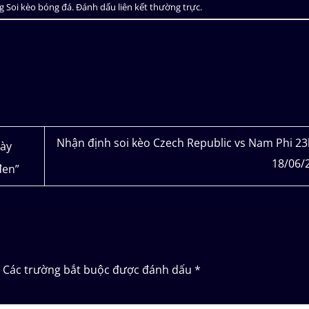
ng
Soi kèo bóng đá
. Đánh dấu
liên kết thường trực
.
Nhận định soi kèo Czech Republic vs Nam Phi 2
gày
18/06/
đen”
Các trường bắt buộc được đánh dấu
*