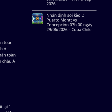
08h00
USL
.
2026
định
ngày
League
soi
30/06/2026
One
Không
kèo
có
Đức
Nhận định soi kèo D.
bình
vs
luận
Puerto Montt vs
Paraguay
ở
03h30
Concepción 07h 00 ngày
Nhận
ngày
29/06/2026 – Copa Chile
Định
30/06/2026
Soi
–
Không
Kèo
World
có
Brazil
Cup
àn toàn
bình
vs
2026
luận
Nhật
nh ở
ở
Bản
Nhận
00h00
 màn toàn
định
Ngày
soi
30/06/2026
n châu Á
kèo
–
D.
World
Puerto
Cup
Montt
2026
vs
Concepción
07h
00
ngày
29/06/2026
–
Copa
Chile
 lại 1