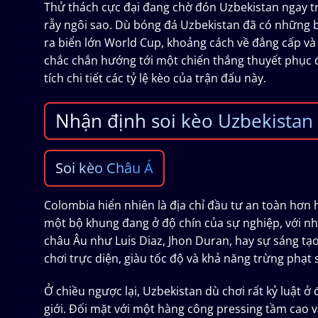
Thử thách cực đại đang chờ đón Uzbekistan ngay t
rẫy ngôi sao. Dù bóng đá Uzbekistan đã có những 
ra biển lớn World Cup, khoảng cách về đẳng cấp và
chắc chắn hướng tới một chiến thắng thuyết phục đ
tích chi tiết các tỷ lệ kèo của trận đấu này.
Nhận định soi kèo Uzbekistan
Soi kèo Châu Á
Colombia hiển nhiên là địa chỉ đầu tư an toàn hơn
một bộ khung đang ở độ chín của sự nghiệp, với 
châu Âu như Luis Diaz, Jhon Duran, hay sự sáng tạ
chơi trực diện, giàu tốc độ và khả năng trừng phạt 
Ở chiều ngược lại, Uzbekistan dù chơi rất kỷ luật ở
giới. Đối mặt với một hàng công pressing tầm cao 