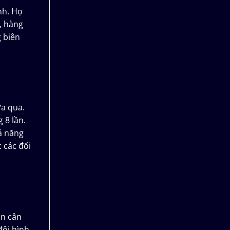
nh. Họ
, hàng
g biên
ừa qua.
 8 lần.
hả năng
 các đối
án cân
đội hình