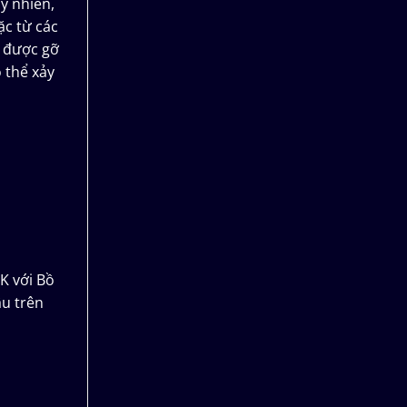
y nhiên,
ặc từ các
ẽ được gỡ
 thể xảy
K với Bồ
âu trên