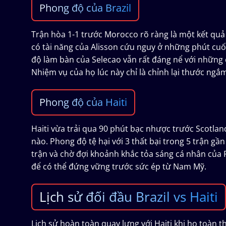
Phong độ của Brazil
Trận hòa 1-1 trước Morocco rõ ràng là một kết quả t
có tài năng của Alisson cứu nguy ở những phút cuố
độ làm bàn của Selecao vẫn rất đáng nể với những 
Nhiệm vụ của họ lúc này chỉ là chỉnh lại thước ngắm 
Phong độ của Haiti
Haiti vừa trải qua 90 phút bạc nhược trước Scotlan
nào. Phong độ tệ hại với 3 thất bại trong 5 trận gầ
trận và chờ đợi khoảnh khắc tỏa sáng cá nhân củ
để có thể đứng vững trước sức ép từ Nam Mỹ.
Lịch sử đối đầu Brazil vs Haiti
Lịch sử hoàn toàn quay lưng với Haiti khi họ toàn t