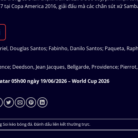
-7 tại Copa America 2016, giải đấu mà các chân sút xứ Samb
i
abriel, Douglas Santos; Fabinho, Danilo Santos; Paqueta, Rap
rience; Deedson, Jean Jacques, Bellgarde, Providence; Pierrot, 
atar 05h00 ngày 19/06/2026 – World Cup 2026
ng
Soi kèo bóng đá
. Đánh dấu
liên kết thường trực
.