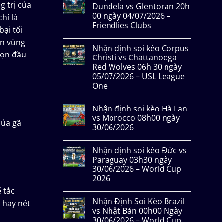
 trị của
luận
Dundela vs Glentoran 20h
vs
–
ở
Aragua
Queensland
00 ngày 04/07/2026 –
hí là
Nhận
FC
NPL
Friendlies Clubs
định
03h
bại tối
soi
00
Không
kèo
ngày
ện vùng
có
Guarani
06/07/2026
Nhận định soi kèo Corpus
bình
Campinas
–
họn đầu
luận
Christi vs Chattanooga
vs
Copa
ở
Floresta
Venezuela
Red Wolves 06h 30 ngày
Nhận
06h
05/07/2026 – USL League
định
30
soi
ngày
One
kèo
05/07/2026
Dundela
–
Không
vs
Serie
có
Nhận định soi kèo Hà Lan
Glentoran
C
bình
20h
luận
vs Morocco 08h00 ngày
00
của gã
ở
30/06/2026
ngày
Nhận
04/07/2026
định
Không
–
soi
có
Friendlies
kèo
Nhận định soi kèo Đức vs
bình
Clubs
Corpus
luận
Paraguay 03h30 ngày
Christi
ở
30/06/2026 – World Cup
vs
Nhận
Chattanooga
2026
định
Red
soi
Wolves
 tắc
Không
kèo
06h
có
Hà
Nhận Định Soi Kèo Brazil
30
 hay nét
bình
Lan
ngày
luận
vs Nhật Bản 00h00 Ngày
vs
05/07/2026
ở
Morocco
30/06/2026 – World Cup
–
Nhận