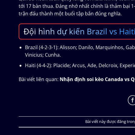
tới 17 bàn thua. Đáng nhớ nhất chính là thảm bại 1
trận đấu thành một buổi tập bắn đúng nghĩa.
Đội hình dự kiến Brazil vs Hait
Brazil (4-2-3-1): Alisson; Danilo, Marquinhos, G
Vinicius; Cunha.
Haiti (4-4-2): Placide; Arcus, Ade, Delcroix, Expe
Bài viết liên quan:
Nhận định soi kèo Canada vs Q
Bài viết này được đăng tro