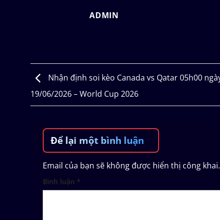
ADMIN
Nhận định soi kèo Canada vs Qatar 05h00 ngà
19/06/2026 – World Cup 2026
Để lại một bình luận
Email của bạn sẽ không được hiển thị công khai.
Bình luận
*