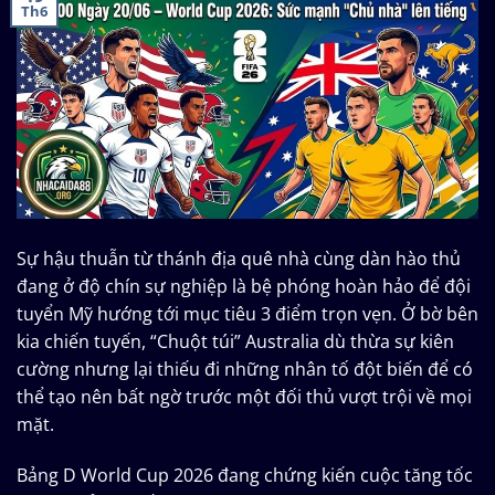
Th6
Sự hậu thuẫn từ thánh địa quê nhà cùng dàn hào thủ
đang ở độ chín sự nghiệp là bệ phóng hoàn hảo để đội
tuyển Mỹ hướng tới mục tiêu 3 điểm trọn vẹn. Ở bờ bên
kia chiến tuyến, “Chuột túi” Australia dù thừa sự kiên
cường nhưng lại thiếu đi những nhân tố đột biến để có
thể tạo nên bất ngờ trước một đối thủ vượt trội về mọi
mặt.
Bảng D World Cup 2026 đang chứng kiến cuộc tăng tốc