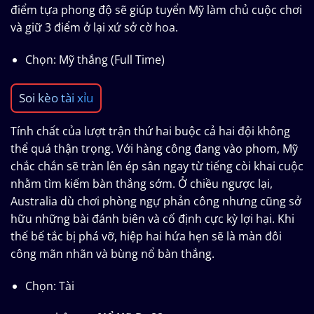
điểm tựa phong độ sẽ giúp tuyển Mỹ làm chủ cuộc chơi
và giữ 3 điểm ở lại xứ sở cờ hoa.
Chọn: Mỹ thắng (Full Time)
Soi kèo tài xỉu
Tính chất của lượt trận thứ hai buộc cả hai đội không
thể quá thận trọng. Với hàng công đang vào phom, Mỹ
chắc chắn sẽ tràn lên ép sân ngay từ tiếng còi khai cuộc
nhằm tìm kiếm bàn thắng sớm. Ở chiều ngược lại,
Australia dù chơi phòng ngự phản công nhưng cũng sở
hữu những bài đánh biên và cố định cực kỳ lợi hại. Khi
thế bế tắc bị phá vỡ, hiệp hai hứa hẹn sẽ là màn đôi
công mãn nhãn và bùng nổ bàn thắng.
Chọn: Tài