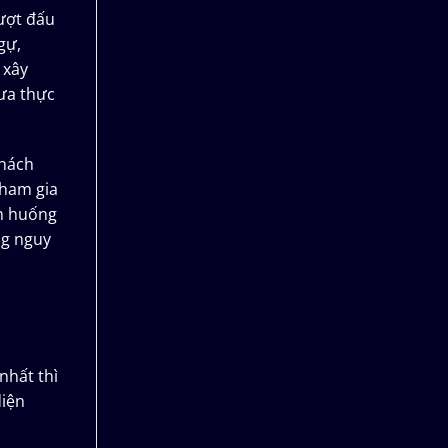
lượt đấu
gự,
 xây
ưa thực
khách
tham gia
nh huống
ng nguy
nhất thì
diện