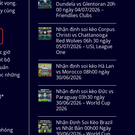
ất vọng.
luận
Dundela vs Glentoran 20h
vs
–
ở
Aragua
Queensland
00 ngày 04/07/2026 –
ãy cùng
Nhận
FC
NPL
Friendlies Clubs
định
03h
soi
00
Không
kèo
ngày
có
Guarani
06/07/2026
Nhận định soi kèo Corpus
bình
Campinas
–
luận
Christi vs Chattanooga
vs
Copa
ở
Floresta
Venezuela
Red Wolves 06h 30 ngày
Nhận
06h
05/07/2026 – USL League
định
30
soi
ngày
One
c giờ
kèo
05/07/2026
Dundela
–
ột bộ
Không
vs
Serie
có
Nhận định soi kèo Hà Lan
Glentoran
C
huấn
bình
20h
luận
vs Morocco 08h00 ngày
00
ọc những
ở
30/06/2026
ngày
Nhận
04/07/2026
định
Không
–
soi
có
Friendlies
kèo
Nhận định soi kèo Đức vs
bình
Clubs
Corpus
)*
luận
Paraguay 03h30 ngày
Christi
ở
30/06/2026 – World Cup
vs
Nhận
Chattanooga
2026
định
Red
soi
Wolves
Không
kèo
06h
có
Hà
Nhận Định Soi Kèo Brazil
30
bình
Lan
ngày
luận
vs Nhật Bản 00h00 Ngày
vs
 phòng
05/07/2026
ở
Morocco
30/06/2026 – World Cup
–
Nhận