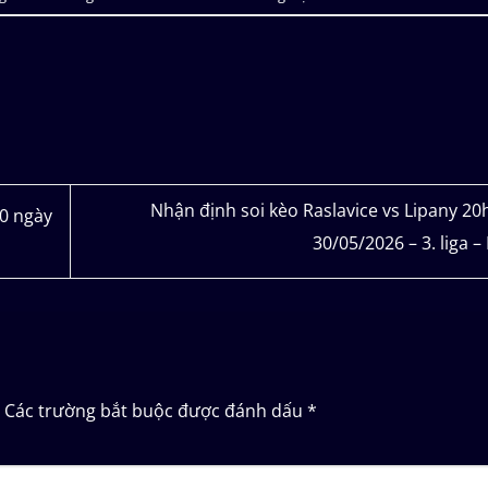
Nhận định soi kèo Raslavice vs Lipany 20
00 ngày
30/05/2026 – 3. liga –
Các trường bắt buộc được đánh dấu
*