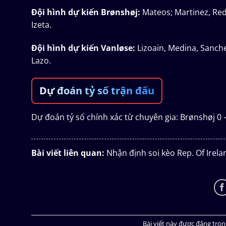
Đội hình dự kiến Brønshøj:
Mateos; Martinez, Redo
Izeta.
Đội hình dự kiến Vanløse:
Lizoain, Medina, Sanche
Lazo.
Dự đoán tỷ số trận đấu
Dự đoán tỷ số chính xác từ chuyên gia: Brønshøj 0 
Bài viết liên quan:
Nhận định soi kèo Rep. Of Irela
Bài viết này được đăng tro