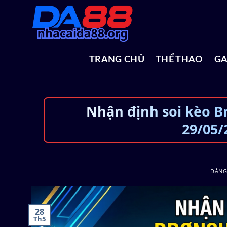
Bỏ
qua
nội
dung
TRANG CHỦ
THỂ THAO
GA
Nhận định soi kèo B
29/05/
ĐĂNG
28
Th5