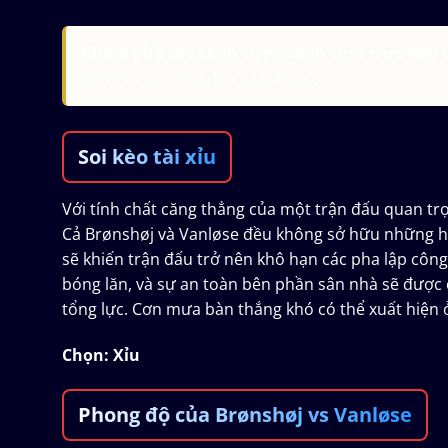
Khám phá các sảnh cược xanh chín trực tiếp 
động từ các nhà đầu tư sừng sỏ.
Soi kèo tài xỉu
Với tính chất căng thẳng của một trận đấu quan tr
Cả Brønshøj và Vanløse đều không sở hữu những hàn
sẽ khiến trận đấu trở nên khô hạn các pha lập côn
bóng lăn, và sự an toàn bên phần sân nhà sẽ được 
tổng lực. Cơn mưa bàn thắng khó có thể xuất hiện ở 
Chọn: Xỉu
Phong độ của Brønshøj vs Vanløse