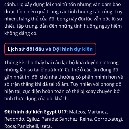
cánh. Họ xây dựng lối chơi từ tốn nhưng vẫn đảm bảo
được tính hiệu quả trong các tình huống tấn công. Tuy
nhiên, hàng thủ của đội bóng này đôi lúc vẫn bộc lộ sự
thiếu tập trung, dẫn đến những tình huống nguy hiểm
không đáng có.
Lịch sử đối đầu và Đội hình dự kiến
Thống kê cho thấy hai câu lạc bộ khá duyên nợ trong
những lần so tài ở quá khứ. Cụ thể ở các lần đụng độ
gần nhất thì đội chủ nhà thường có phần nhỉnh hơn về
số trận thắng khi đá tại tổ ấm. Tuy nhiên với phong độ
hiện tại, cục diện hoàn toàn có thể bị xoay chuyển bởi
tính thực dụng của đội khách.
Đội hình dự kiến Egypt U17:
Mateos; Martinez,
Redondo, Egiluz, Parada; Sanchez, Reina, Gorrotxategi,
Roca; Panichelli, Izeta.