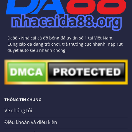
Concepción
07h
00
ngày
29/06/2026
–
Copa
Chile
Da88 - Nhà cái cá độ bóng đá uy tín số 1 tại Việt Nam.
Cung cấp đa dạng trò chơi, trả thưởng cực nhanh, nạp rút
duyệt auto siêu nhanh chóng.
THÔNG TIN CHUNG
Về chúng tôi
Điều khoản và điều kiện