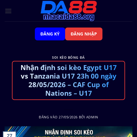
Bỏ
qua
nội
dung
ĐĂNG KÝ
ĐĂNG NHẬP
SOI KÈO BÓNG ĐÁ
Nhận định soi kèo Egypt U17
vs Tanzania U17 23h 00 ngày
28/05/2026 – CAF Cup of
Nations – U17
ĐĂNG VÀO
27/05/2026
BỞI
ADMIN
27