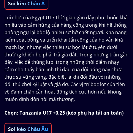
Soi kèo Châu Á
Lối chơi của Egypt U17 thời gian gần đây phụ thuộc khá
nhiều vào cảm hứng của hàng công trong khi hệ thống
phòng ngự lại bộc lộ nhiều sơ hở chết người. Khả năng
kiểm soát bóng và triển khai tấn công của họ vẫn khá
mạch lạc, nhưng việc thiếu sự bọc lót ở tuyến dưới
thường khiến họ phải trả giá đắt. Trong những trận gần
đây, việc để thủng lưới trong những thời điểm nhạy
cảm cho thấy bản lĩnh thi đấu của đội bóng này chưa
thực sự vững vàng, đặc biệt là khi đối đầu với những
đối thủ chơi kỷ luật và già dơ. Các vị trí bọc lót của tiền
vệ đánh chặn cần hoạt động tích cực hơn nếu không
muốn dính đòn hồi mã thương.
Chọn: Tanzania U17 +0.25 (kèo phụ hạ tải an toàn)
Soi kèo Châu Âu