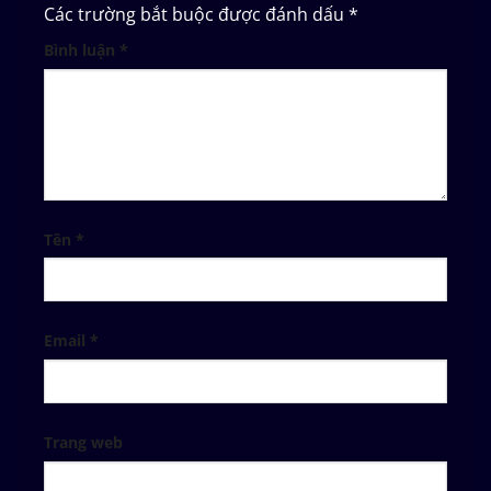
Các trường bắt buộc được đánh dấu
*
Bình luận
*
Tên
*
Email
*
Trang web