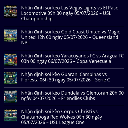
Nhận định soi kèo Las Vegas Lights vs El Paso
Locomotive 09h 30 ngày 05/07/2026 – USL
Championship
Không
có
Nhận định soi kèo Gold Coast United vs Magic
bình
luận
United 12h 00 ngày 05/07/2026 – Queensland
ở
NPL
Nhận
định
Không
soi
có
kèo
Nhận định soi kèo Yaracuyanos FC vs Aragua FC
bình
Las
luận
03h 00 ngày 06/07/2026 – Copa Venezuela
Vegas
ở
Lights
Nhận
Không
vs
định
có
El
Nhận định soi kèo Guarani Campinas vs
soi
bình
Paso
kèo
luận
Floresta 06h 30 ngày 05/07/2026 – Serie C
Locomotive
Gold
ở
09h
Coast
Nhận
Không
30
United
định
có
ngày
Nhận định soi kèo Dundela vs Glentoran 20h 00
vs
soi
bình
05/07/2026
Magic
kèo
luận
ngày 04/07/2026 – Friendlies Clubs
–
United
Yaracuyanos
ở
USL
12h
FC
Nhận
Không
Championship
00
vs
định
có
Nhận định soi kèo Corpus Christi vs
ngày
Aragua
soi
bình
05/07/2026
FC
kèo
luận
Chattanooga Red Wolves 06h 30 ngày
–
03h
Guarani
ở
05/07/2026 – USL League One
Queensland
00
Campinas
Nhận
NPL
ngày
vs
định