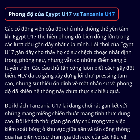
Phong độ của Egypt U17 vs Tanzania U17
Các cổ động viên của đội chủ nhà không thể yên tâm
khi Egypt U17 thể hiện phong độ biến động lớn trong
các lượt đấu gần đây nhất của mình. Lối chơi của Egypt
U17 gần đây cho thấy họ có sự chệch choạc nhất định
trong phòng ngự, nhưng vẫn có những điểm sáng ở
tuyến trên. Các cầu thủ tấn công luôn biết cách gây đột
biến. HLV đã cố gắng xây dựng lối chơi pressing tầm
cao, nhưng sự thiếu ổn định về mặt nhân sự và phong
độ đã khiến hệ thống này chưa thực sự hiệu quả.
Đội khách Tanzania U17 lại đang chơi rất gắn kết với
những mảng miếng chiến thuật mang tính thực dụng
cao. Đội khách thời gian gần đây chú trọng vào việc
kiểm soát bóng ở khu vực giữa sân và tấn công thông
qua hai biên với sự tham gia tích cực của các hậu vệ