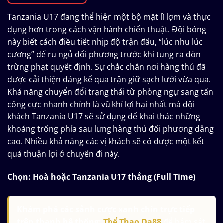
Tanzania U17 đang thể hiện một bộ mặt lì lợm và thực
dụng hơn trong cách vận hành chiến thuật. Đội bóng
này biết cách điều tiết nhịp độ trận đấu, “lúc nhu lúc
cương” để ru ngủ đối phương trước khi tung ra đòn
trừng phạt quyết định. Sự chắc chắn nơi hàng thủ đã
được cải thiện đáng kể qua trận giữ sạch lưới vừa qua.
Khả năng chuyển đổi trạng thái từ phòng ngự sang tấn
công cực nhanh chính là vũ khí lợi hại nhất mà đội
khách Tanzania U17 sẽ sử dụng để khai thác những
khoảng trống phía sau lưng hàng thủ đối phương dâng
cao. Nhiều khả năng các vị khách sẽ có được một kết
quả thuận lợi ở chuyến đi này.
Chọn: Hoà hoặc Tanzania U17 thắng (Full Time)
Khám phá các sảnh cược xanh chín trực tiếp
trên thanh hệ thống:
Thể Thao Da88
để bám sát