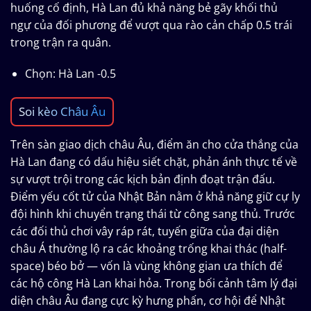
huống cố định, Hà Lan đủ khả năng bẻ gãy khối thủ
ngự của đối phương để vượt qua rào cản chấp 0.5 trái
trong trận ra quân.
Chọn: Hà Lan -0.5
Soi kèo Châu Âu
Trên sàn giao dịch châu Âu, điểm ăn cho cửa thắng của
Hà Lan đang có dấu hiệu siết chặt, phản ánh thực tế về
sự vượt trội trong các kịch bản định đoạt trận đấu.
Điểm yếu cốt tử của Nhật Bản nằm ở khả năng giữ cự ly
đội hình khi chuyển trạng thái từ công sang thủ. Trước
các đối thủ chơi vây ráp rát, tuyến giữa của đại diện
châu Á thường lộ ra các khoảng trống khai thác (half-
space) béo bở — vốn là vùng không gian ưa thích để
các hộ công Hà Lan khai hỏa. Trong bối cảnh tâm lý đại
diện châu Âu đang cực kỳ hưng phấn, cơ hội để Nhật