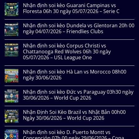
vs
định
có
El
Nhận định soi kèo Guarani Campinas vs
soi
bình
Paso
kèo
luận
Floresta 06h 30 ngày 05/07/2026 – Serie C
Locomotive
Gold
ở
09h
Coast
Nhận
Không
30
United
định
có
ngày
Nhận định soi kèo Dundela vs Glentoran 20h 00
vs
soi
bình
05/07/2026
Magic
kèo
luận
ngày 04/07/2026 – Friendlies Clubs
–
United
Yaracuyanos
ở
USL
12h
FC
Nhận
Không
Championship
00
vs
định
có
Nhận định soi kèo Corpus Christi vs
ngày
Aragua
soi
bình
05/07/2026
FC
kèo
luận
Chattanooga Red Wolves 06h 30 ngày
–
03h
Guarani
ở
05/07/2026 – USL League One
Queensland
00
Campinas
Nhận
NPL
ngày
vs
định
Không
06/07/2026
Floresta
soi
có
–
06h
kèo
Nhận định soi kèo Hà Lan vs Morocco 08h00
bình
Copa
30
Dundela
luận
ngày 30/06/2026
Venezuela
ngày
vs
ở
05/07/2026
Glentoran
Nhận
Không
–
20h
định
có
Serie
00
Nhận định soi kèo Đức vs Paraguay 03h30 ngày
soi
bình
C
ngày
kèo
luận
30/06/2026 – World Cup 2026
04/07/2026
Corpus
ở
–
Christi
Nhận
Không
Friendlies
vs
định
có
Clubs
Nhận Định Soi Kèo Brazil vs Nhật Bản 00h00
Chattanooga
soi
bình
Red
kèo
luận
Ngày 30/06/2026 – World Cup 2026
Wolves
Hà
ở
06h
Lan
Nhận
Không
30
vs
định
có
Nhận định soi kèo D. Puerto Montt vs
ngày
Morocco
soi
bình
05/07/2026
08h00
kèo
luận
Concepción 07h 00 ngày 29/06/2026 – Copa