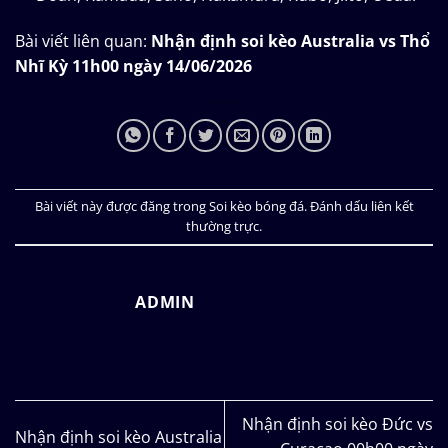
Bài viết liên quan:
Nhận định soi kèo Australia vs Thổ
Nhĩ Kỳ 11h00 ngày 14/06/2026
Bài viết này được đăng trong
Soi kèo bóng đá
. Đánh dấu
liên kết
thường trực
.
ADMIN
Nhận định soi kèo Đức vs
Nhận định soi kèo Australia