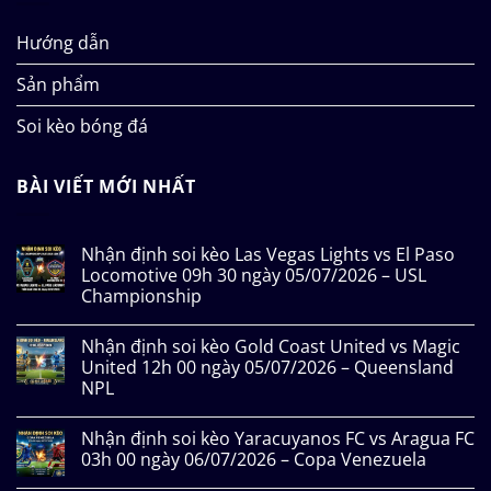
Hướng dẫn
Sản phẩm
Soi kèo bóng đá
BÀI VIẾT MỚI NHẤT
Nhận định soi kèo Las Vegas Lights vs El Paso
Locomotive 09h 30 ngày 05/07/2026 – USL
Championship
Không
có
Nhận định soi kèo Gold Coast United vs Magic
bình
luận
United 12h 00 ngày 05/07/2026 – Queensland
ở
NPL
Nhận
định
Không
soi
có
kèo
Nhận định soi kèo Yaracuyanos FC vs Aragua FC
bình
Las
luận
03h 00 ngày 06/07/2026 – Copa Venezuela
Vegas
ở
Lights
Nhận
Không