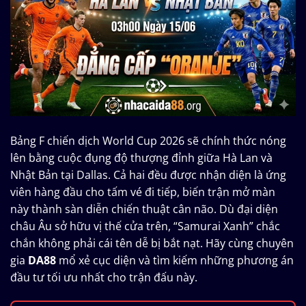
Bảng F chiến dịch World Cup 2026 sẽ chính thức nóng
lên bằng cuộc đụng độ thượng đỉnh giữa Hà Lan và
Nhật Bản tại Dallas. Cả hai đều được nhận diện là ứng
viên hàng đầu cho tấm vé đi tiếp, biến trận mở màn
này thành sàn diễn chiến thuật cân não. Dù đại diện
châu Âu sở hữu vị thế cửa trên, “Samurai Xanh” chắc
chắn không phải cái tên dễ bị bắt nạt. Hãy cùng chuyên
gia
DA88
mổ xẻ cục diện và tìm kiếm những phương án
đầu tư tối ưu nhất cho trận đấu này.