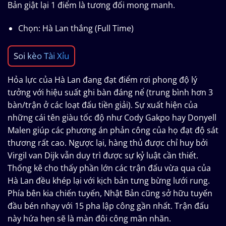
Bản giật lại 1 điểm là tương đối mong manh.
Chọn: Hà Lan thắng (Full Time)
Soi kèo Tài Xỉu
Hỏa lực của Hà Lan đang đạt điểm rơi phong độ lý
tưởng với hiệu suất ghi bàn đáng nể (trung bình hơn 3
bàn/trận ở các loạt đấu tiền giải). Sự xuất hiện của
những cái tên giàu tốc độ như Cody Gakpo hay Donyell
Malen giúp các phương án phản công của họ đạt độ sát
thương rất cao. Ngược lại, hàng thủ được chỉ huy bởi
Virgil van Dijk vẫn duy trì được sự kỷ luật cần thiết.
Thống kê cho thấy phần lớn các trận đấu vừa qua của
Hà Lan đều khép lại với kịch bản tưng bừng lưới rung.
Phía bên kia chiến tuyến, Nhật Bản cũng sở hữu tuyến
đầu bén nhạy với 15 pha lập công gần nhất. Trận đấu
này hứa hẹn sẽ là màn đôi công mãn nhãn.