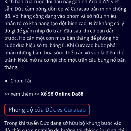
Kịch bản của cuộc đối đầu này gần như đã được viết
sẵn: Đức cầm bóng dồn ép và Curacao oằn mình chống
đỡ. Với hàng công đang vào phom và sở hữu nhiều
nhân tố có khả năng tạo đột biến cao, Đức không có lý
do gì để giảm nhịp độ trận đấu sau khi có bàn dẫn
trước. Họ cần một cơn mưa bàn thắng để phòng hờ
cuộc đua hiệu số tại bảng E. Khi Curacao buộc phải
nhận những bàn thua sớm, thế trận vỡ vụn là điều khó
tránh khỏi, mở ra cơ hội cho một trận cầu bùng nổ bàn
thắng.
Chọn: Tài
<< xem thêm >>
Xổ Số Online Da88
Phong độ của Đức vs Curacao
Trong khi tuyển Đức đang sở hữu bộ khung bước vào
độ chín của sự nghiệp để hướng tới chiếc cúp vàng, thì