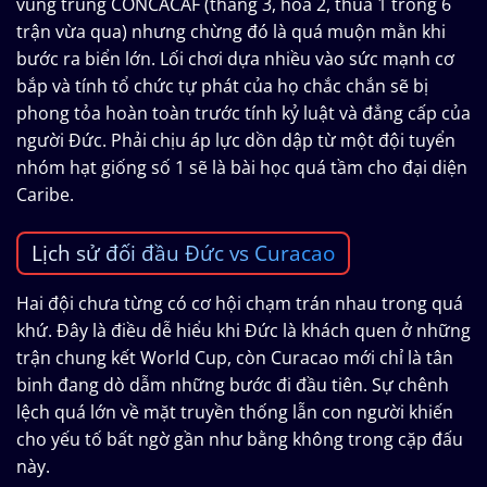
vùng trũng CONCACAF (thắng 3, hòa 2, thua 1 trong 6
trận vừa qua) nhưng chừng đó là quá muộn mằn khi
bước ra biển lớn. Lối chơi dựa nhiều vào sức mạnh cơ
bắp và tính tổ chức tự phát của họ chắc chắn sẽ bị
phong tỏa hoàn toàn trước tính kỷ luật và đẳng cấp của
người Đức. Phải chịu áp lực dồn dập từ một đội tuyển
nhóm hạt giống số 1 sẽ là bài học quá tầm cho đại diện
Caribe.
Lịch sử đối đầu Đức vs Curacao
Hai đội chưa từng có cơ hội chạm trán nhau trong quá
khứ. Đây là điều dễ hiểu khi Đức là khách quen ở những
trận chung kết World Cup, còn Curacao mới chỉ là tân
binh đang dò dẫm những bước đi đầu tiên. Sự chênh
lệch quá lớn về mặt truyền thống lẫn con người khiến
cho yếu tố bất ngờ gần như bằng không trong cặp đấu
này.