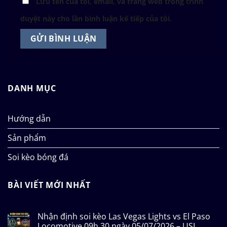
Lưu tên của tôi, email, và trang web trong trình
duyệt này cho lần bình luận kế tiếp của tôi.
DANH MỤC
Hướng dẫn
Sản phẩm
Soi kèo bóng đá
BÀI VIẾT MỚI NHẤT
Nhận định soi kèo Las Vegas Lights vs El Paso
Locomotive 09h 30 ngày 05/07/2026 – USL