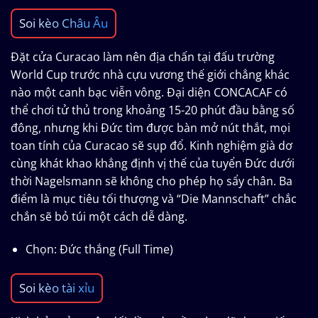
Soi kèo Châu Âu
Đặt cửa Curacao làm nên địa chấn tại đấu trường
World Cup trước nhà cựu vương thế giới chẳng khác
nào một canh bạc viễn vông. Đại diện CONCACAF có
thể chơi tử thủ trong khoảng 15-20 phút đầu bằng số
đông, nhưng khi Đức tìm được bàn mở nút thắt, mọi
toan tính của Curacao sẽ sụp đổ. Kinh nghiệm già dơ
cùng khát khao khẳng định vị thế của tuyển Đức dưới
thời Nagelsmann sẽ không cho phép họ sẩy chân. Ba
điểm là mục tiêu tối thượng và “Die Mannschaft” chắc
chắn sẽ bỏ túi một cách dễ dàng.
Chọn: Đức thắng (Full Time)
Soi kèo tài xỉu