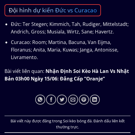
Đội hình dự kiến Đức vs Curacao
Đức: Ter Stegen; Kimmich, Tah, Rudiger, Mittelstadt;
Andrich, Gross; Musiala, Wirtz, Sane; Havertz.
Curacao: Room; Martina, Bacuna, Van Eijma,
Floranus; Anita, Maria, Kuwas; Janga, Antonisse,
Livramento.
Bài viết liên quan:
Nhận Định Soi Kèo Hà Lan Vs Nhật
Bản 03h00 Ngày 15/06: Đẳng Cấp “Oranje”
Bài viết này được đăng trong
Soi kèo bóng đá
. Đánh dấu
liên kết
thường trực
.