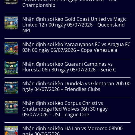
Championship
Không
có
Nhận định soi kèo Gold Coast United vs Magic
bình
luận
United 12h 00 ngày 05/07/2026 – Queensland
ở
NPL
Nhận
định
Không
soi
có
kèo
Nhận định soi kèo Yaracuyanos FC vs Aragua FC
bình
Las
luận
03h 00 ngày 06/07/2026 – Copa Venezuela
Vegas
ở
Lights
Nhận
Không
vs
định
có
El
Nhận định soi kèo Guarani Campinas vs
soi
bình
Paso
kèo
luận
Floresta 06h 30 ngày 05/07/2026 – Serie C
Locomotive
Gold
ở
09h
Coast
Nhận
Không
30
United
định
có
ngày
Nhận định soi kèo Dundela vs Glentoran 20h 00
vs
soi
bình
05/07/2026
Magic
kèo
luận
ngày 04/07/2026 – Friendlies Clubs
–
United
Yaracuyanos
ở
USL
12h
FC
Nhận
Không
Championship
00
vs
định
có
Nhận định soi kèo Corpus Christi vs
ngày
Aragua
soi
bình
05/07/2026
FC
kèo
luận
Chattanooga Red Wolves 06h 30 ngày
–
03h
Guarani
ở
05/07/2026 – USL League One
Queensland
00
Campinas
Nhận
NPL
ngày
vs
định
Không
06/07/2026
Floresta
soi
có
–
06h
kèo
Nhận định soi kèo Hà Lan vs Morocco 08h00
bình
Copa
30
Dundela
luận
ngày 30/06/2026