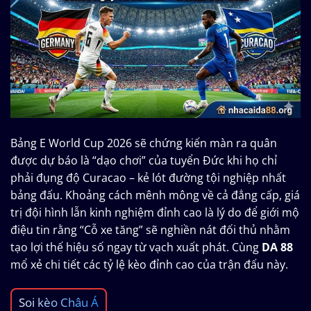
Bảng E World Cup 2026 sẽ chứng kiến màn ra quân
được dự báo là “dạo chơi” của tuyển Đức khi họ chỉ
phải đụng độ Curacao – kẻ lót đường tội nghiệp nhất
bảng đấu. Khoảng cách mênh mông về cả đẳng cấp, giá
trị đội hình lẫn kinh nghiệm đỉnh cao là lý do để giới mộ
điệu tin rằng “Cỗ xe tăng” sẽ nghiền nát đối thủ nhằm
tạo lợi thế hiệu số ngay từ vạch xuất phát. Cùng
DA 88
mổ xẻ chi tiết các tỷ lệ kèo đỉnh cao của trận đấu này.
Soi kèo Châu Á