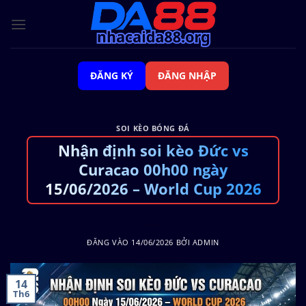
Bỏ
qua
nội
dung
ĐĂNG KÝ
ĐĂNG NHẬP
SOI KÈO BÓNG ĐÁ
Nhận định soi kèo Đức vs
Curacao 00h00 ngày
15/06/2026 – World Cup 2026
ĐĂNG VÀO
14/06/2026
BỞI
ADMIN
14
Th6