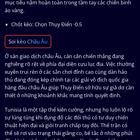
mục tiêu nằm hoàn toàn trong tầm tay các chiến binh
áo vàng.
Chốt kèo: Chọn Thụy Điển -0.5
Soi kèo Châu Âu
Ở sàn giao dịch châu Âu, cán cân chiến thắng đang
nghiêng rõ rệt về phía đại diện cựu lục địa. Việc thường
xuyên trui rèn ở các sân chơi đỉnh cao cùng dàn hảo
thủ đang đóng kép chính tại các giải vô địch quốc gia
hàng đầu châu Âu giúp Thụy Điển sở hữu sự già dơ cần
thiết ở những khoảnh khắc mang tính quyết định.
Tunisia là một tập thể kiên cường, nhưng họ luôn lộ rõ
sự lúng túng khi đụng độ các đối thủ có tư duy chiến
thuật hiện đại và giỏi tranh chấp tay đôi. Thế trận có
thể sẽ rơi vào trạng thái giằng co, bế tắc ở những phút