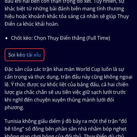
đầu khi hai bên còn thận trọng dò xét. Tuy nhiên, sự
khác biệt từ những bài đánh biên mang tính thương
hiệu hoặc khoảnh khắc tỏa sáng cá nhân sẽ giúp Thụy
Điển ca khúc khải hoàn.
Chốt kèo: Chọn Thụy Điển thắng (Full Time)
Soi kèo tài xỉu
Đặc sản của các trận khai màn World Cup luôn là sự
cẩn trọng và thực dụng, trận đấu này cũng không ngoại
lệ. Ý thức được sự khốc liệt của bảng đấu, cả hai chiến
lược gia chắc chắn sẽ ưu tiên việc giữ sạch lưới trước
khi nghĩ đến chuyện xuyên thủng mành lưới đối
phương.
Tunisia không giấu diếm ý đồ bày ra một thế trận “đổ
bê tông” số đông bên phần sân nhà nhằm bóp nghẹt
không gian chơi bóng của đối thủ. Thụy Điển dù chủ