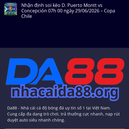
30
vs
định
có
Nhận định soi kèo D. Puerto Montt vs
ngày
Morocco
soi
bình
05/07/2026
08h00
kèo
luận
Concepción 07h 00 ngày 29/06/2026 – Copa
–
ngày
Đức
ở
Chile
USL
30/06/2026
vs
Nhận
League
Paraguay
Định
Không
One
03h30
Soi
có
ngày
Kèo
bình
30/06/2026
Brazil
luận
–
vs
ở
World
Nhật
Nhận
Cup
Bản
định
2026
00h00
soi
Ngày
kèo
30/06/2026
D.
–
Puerto
World
Montt
Cup
vs
2026
Concepción
07h
00
ngày
29/06/2026
–
Copa
Chile
Da88 - Nhà cái cá độ bóng đá uy tín số 1 tại Việt Nam.
Cung cấp đa dạng trò chơi, trả thưởng cực nhanh, nạp rút
duyệt auto siêu nhanh chóng.