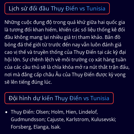
Lịch sử đối đầu Thụy Điển vs Tunisia
Những cuộc đụng độ trong quá khứ giữa hai quốc gia
là tương đối khan hiếm, khiến các số liệu thống kê đối
đầu không mang lại nhiều giá trị tham khảo. Bản đồ
bóng đá thế giới từ trước đến nay vẫn luôn đánh giá
cao vị thế và truyền thống của Thụy Điển tại các kỳ đại
hội lớn. Sự chênh lệch về môi trường cọ xát hàng tuần
của các cầu thủ sẽ là chìa khóa mở ra nút thắt trận đấu,
nơi mà đẳng cấp châu Âu của Thụy Điển được kỳ vọng
sẽ lên tiếng đúng lúc.
Đội hình dự kiến Thụy Điển vs Tunisia
Thụy Điển: Olsen; Holm, Hien, Lindelof,
Gudmundsson; Cajuste, Karlstrom, Kulusevski;
Forsberg, Elanga, Isak.