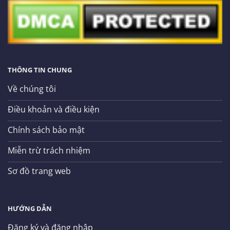
THÔNG TIN CHUNG
Về chúng tôi
Điều khoản và điều kiện
Chính sách bảo mật
Miễn trừ trách nhiệm
Sơ đồ trang web
HƯỚNG DẪN
Đăng ký và đăng nhập