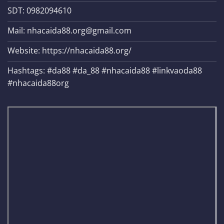
SDT: 0982094610
Mail:
nhacaida88.org@gmail.com
Website: https://nhacaida88.org/
Hashtags: #da88 #da_88 #nhacaida88 #linkvaoda88
#nhacaida88org