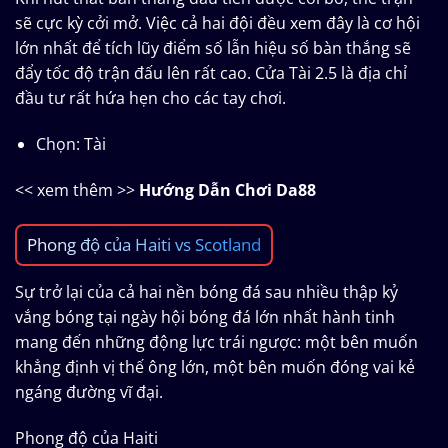
sẽ cực kỳ cởi mở. Việc cả hai đội đều xem đây là cơ hội
lớn nhất để tích lũy điểm số lẫn hiệu số bàn thắng sẽ
đẩy tốc độ trận đấu lên rất cao. Cửa Tài 2.5 là địa chỉ
đầu tư rất hứa hẹn cho các tay chơi.
Chọn: Tài
<< xem thêm >>
Hướng Dẫn Chơi Da88
Phong độ của Haiti vs Scotland
Sự trở lại của cả hai nền bóng đá sau nhiều thập kỷ
vắng bóng tại ngày hội bóng đá lớn nhất hành tinh
mang đến những động lực trái ngược: một bên muốn
khẳng định vị thế ông lớn, một bên muốn đóng vai kẻ
ngáng đường vĩ đại.
Phong độ của Haiti