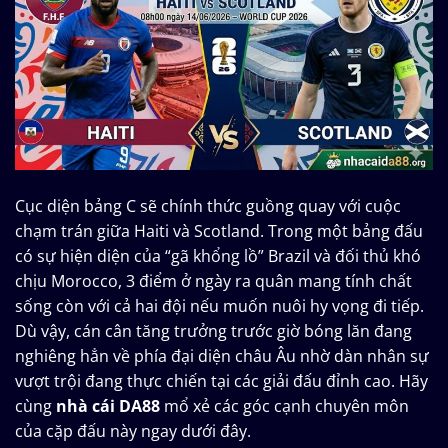
Cục diện bảng C sẽ chính thức guồng quay với cuộc
chạm trán giữa Haiti và Scotland. Trong một bảng đấu
có sự hiện diện của “gã khổng lồ” Brazil và đối thủ khó
chịu Morocco, 3 điểm ở ngày ra quân mang tính chất
sống còn với cả hai đội nếu muốn nuôi hy vọng đi tiếp.
Dù vậy, cán cân tăng trưởng trước giờ bóng lăn đang
nghiêng hẳn về phía đại diện châu Âu nhờ dàn nhân sự
vượt trội đang thực chiến tại các giải đấu đỉnh cao. Hãy
cùng
nhà cái DA88
mổ xẻ các góc cạnh chuyên môn
của cặp đấu này ngay dưới đây.