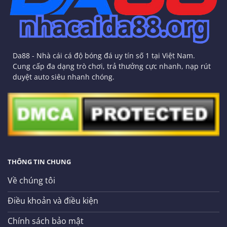
00
ngày
29/06/2026
–
Copa
Chile
Da88 - Nhà cái cá độ bóng đá uy tín số 1 tại Việt Nam.
Cung cấp đa dạng trò chơi, trả thưởng cực nhanh, nạp rút
duyệt auto siêu nhanh chóng.
THÔNG TIN CHUNG
Về chúng tôi
Điều khoản và điều kiện
Chính sách bảo mật