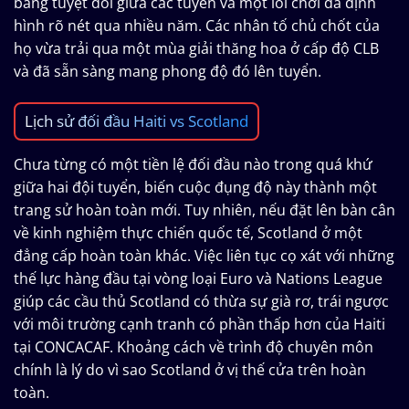
bằng tuyệt đối giữa các tuyến và một lối chơi đã định
hình rõ nét qua nhiều năm. Các nhân tố chủ chốt của
họ vừa trải qua một mùa giải thăng hoa ở cấp độ CLB
và đã sẵn sàng mang phong độ đó lên tuyển.
Lịch sử đối đầu Haiti vs Scotland
Chưa từng có một tiền lệ đối đầu nào trong quá khứ
giữa hai đội tuyển, biến cuộc đụng độ này thành một
trang sử hoàn toàn mới. Tuy nhiên, nếu đặt lên bàn cân
về kinh nghiệm thực chiến quốc tế, Scotland ở một
đẳng cấp hoàn toàn khác. Việc liên tục cọ xát với những
thế lực hàng đầu tại vòng loại Euro và Nations League
giúp các cầu thủ Scotland có thừa sự già rơ, trái ngược
với môi trường cạnh tranh có phần thấp hơn của Haiti
tại CONCACAF. Khoảng cách về trình độ chuyên môn
chính là lý do vì sao Scotland ở vị thế cửa trên hoàn
toàn.