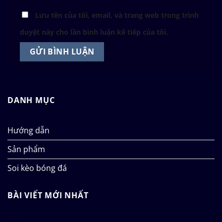
Lưu tên của tôi, email, và trang web trong trình
duyệt này cho lần bình luận kế tiếp của tôi.
DANH MỤC
Hướng dẫn
Sản phẩm
Soi kèo bóng đá
BÀI VIẾT MỚI NHẤT