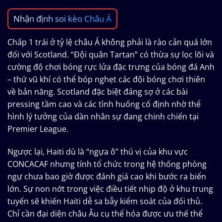
Nhận định soi kèo Châu Á
Chấp 1 trái ở tỷ lệ châu Á không phải là rào cản quá lớn
đối với Scotland. “Đội quân Tartan” có thừa sự lọc lõi và
cường độ chơi bóng rực lửa đặc trưng của bóng đá Anh
– thứ vũ khí có thể bóp nghẹt các đội bóng chơi thiên
về bản năng. Scotland đặc biệt đáng sợ ở các bài
pressing tầm cao và các tình huống cố định nhờ thể
hình lý tưởng của dàn nhân sự đang chinh chiến tại
Premier League.
Ngược lại, Haiti dù là “ngựa ô” thú vị của khu vực
CONCACAF nhưng tính tổ chức trong hệ thống phòng
ngự chưa bao giờ được đánh giá cao khi bước ra biển
lớn. Sự non nớt trong việc điều tiết nhịp độ ở khu trung
tuyến sẽ khiến Haiti dễ sa bẫy kiểm soát của đối thủ.
Chỉ cần đại diện châu Âu cụ thể hóa được ưu thế thể