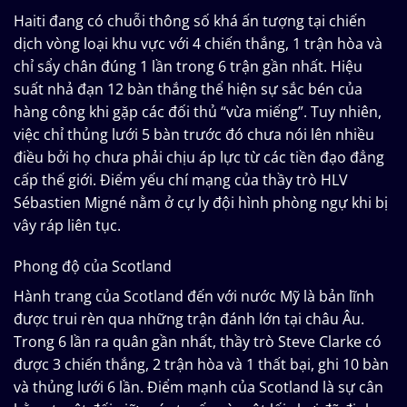
Haiti đang có chuỗi thông số khá ấn tượng tại chiến
dịch vòng loại khu vực với 4 chiến thắng, 1 trận hòa và
chỉ sẩy chân đúng 1 lần trong 6 trận gần nhất. Hiệu
suất nhả đạn 12 bàn thắng thể hiện sự sắc bén của
hàng công khi gặp các đối thủ “vừa miếng”. Tuy nhiên,
việc chỉ thủng lưới 5 bàn trước đó chưa nói lên nhiều
điều bởi họ chưa phải chịu áp lực từ các tiền đạo đẳng
cấp thế giới. Điểm yếu chí mạng của thầy trò HLV
Sébastien Migné nằm ở cự ly đội hình phòng ngự khi bị
vây ráp liên tục.
Phong độ của Scotland
Hành trang của Scotland đến với nước Mỹ là bản lĩnh
được trui rèn qua những trận đánh lớn tại châu Âu.
Trong 6 lần ra quân gần nhất, thầy trò Steve Clarke có
được 3 chiến thắng, 2 trận hòa và 1 thất bại, ghi 10 bàn
và thủng lưới 6 lần. Điểm mạnh của Scotland là sự cân