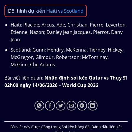
Đội hình dự kiến Haiti vs Scotland
Haiti: Placide; Arcus, Ade, Christian, Pierre; Leverton,
Etienne, Nazon; Danley Jean Jacques, Pierrot, Dany
Jean.
Scotland: Gunn; Hendry, McKenna, Tierney; Hickey,
McGregor, Gilmour, Robertson; McTominay,
McGinn; Che Adams.
Bài viết liên quan:
Nhận định soi kèo Qatar vs Thụy Sĩ
02h00 ngày 14/06/2026 – World Cup 2026
Bài viết này được đăng trong
Soi kèo bóng đá
. Đánh dấu
liên kết