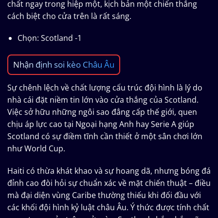
chất ngay trong hiệp một, kịch bản một chiến thắng
cách biệt cho cửa trên là rất sáng.
Chọn: Scotland -1
Nhận định soi kèo Châu Âu
Sự chênh lệch về chất lượng cấu trúc đội hình là lý do
nhà cái đặt niềm tin lớn vào cửa thắng của Scotland.
Việc sở hữu những ngôi sao đẳng cấp thế giới, quen
chịu áp lực cao tại Ngoại hạng Anh hay Serie A giúp
Scotland có sự điềm tĩnh cần thiết ở một sân chơi lớn
như World Cup.
Haiti có thừa khát khao và sự hoang dã, nhưng bóng đá
đỉnh cao đòi hỏi sự chuẩn xác về mặt chiến thuật – điều
mà đại diện vùng Caribe thường thiếu khi đối đầu với
các khối đội hình kỷ luật châu Âu. Ý thức được tính chất