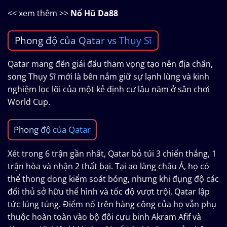
<< xem thêm >>
Nổ Hũ Da88
Phong độ của Qatar vs Thụy Sĩ
Qatar mang đến giải đấu tham vọng tạo nên địa chấn,
song Thụy Sĩ mới là bên nắm giữ sự lạnh lùng và kinh
nghiệm lọc lõi của một kẻ định cư lâu năm ở sân chơi
World Cup.
Phong độ của Qatar
Xét trong 6 trận gần nhất, Qatar bỏ túi 3 chiến thắng, 1
trận hòa và nhận 2 thất bại. Tại ao làng châu Á, họ có
thể thong dong kiểm soát bóng, nhưng khi đụng độ các
đối thủ sở hữu thể hình và tốc độ vượt trội, Qatar lập
tức lúng túng. Điểm nổ trên hàng công của họ vẫn phụ
thuộc hoàn toàn vào bộ đôi cựu binh Akram Afif và