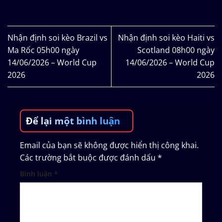
Nhận định soi kèo Brazil vs
Nhận định soi kèo Haiti vs
Ma Rốc 05h00 ngày
Scotland 08h00 ngày
14/06/2026 – World Cup
14/06/2026 – World Cup
2026
2026
Để lại một bình luận
Email của bạn sẽ không được hiển thị công khai.
Các trường bắt buộc được đánh dấu
*
Bình luận
*