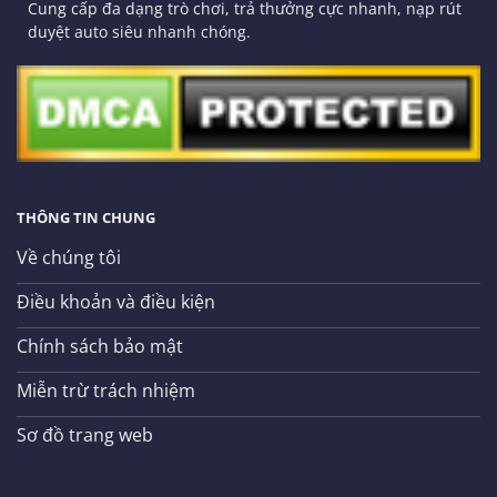
Cung cấp đa dạng trò chơi, trả thưởng cực nhanh, nạp rút
duyệt auto siêu nhanh chóng.
THÔNG TIN CHUNG
Về chúng tôi
Điều khoản và điều kiện
Chính sách bảo mật
Miễn trừ trách nhiệm
Sơ đồ trang web