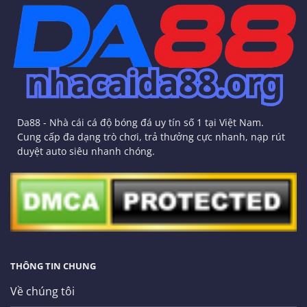
D.
–
Puerto
World
Montt
Cup
vs
2026
Concepción
07h
00
ngày
29/06/2026
–
Copa
Chile
Da88 - Nhà cái cá độ bóng đá uy tín số 1 tại Việt Nam.
Cung cấp đa dạng trò chơi, trả thưởng cực nhanh, nạp rút
duyệt auto siêu nhanh chóng.
THÔNG TIN CHUNG
Về chúng tôi