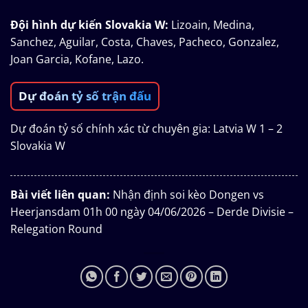
Đội hình dự kiến Slovakia W:
Lizoain, Medina,
Sanchez, Aguilar, Costa, Chaves, Pacheco, Gonzalez,
Joan Garcia, Kofane, Lazo.
Dự đoán tỷ số trận đấu
Dự đoán tỷ số chính xác từ chuyên gia: Latvia W 1 – 2
Slovakia W
Bài viết liên quan:
Nhận định soi kèo Dongen vs
Heerjansdam 01h 00 ngày 04/06/2026 – Derde Divisie –
Relegation Round