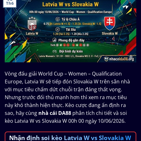
Th6
Vòng đấu giải World Cup – Women – Qualification
Europe, Latvia W sẽ tiếp đón Slovakia W trên sân nhà
với mục tiêu chấm dứt chuỗi trận đáng thất vọng.
Nhưng trước đối thủ mạnh hơn thì xem ra mục tiêu
này khó thành hiện thực. Kèo cược đang ấn định ra
sao, hãy cùng
nhà cái DA88
phân tích chi tiết và soi
kèo Latvia W vs Slovakia W 00h 00 ngày 10/06/2026.
Nhận định soi kèo Latvia W vs Slovakia W