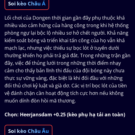
Soi kèo Châu Á
Lối chơi của Dongen thời gian gần đây phụ thuộc khá
nhiều vào cảm hứng của hàng công trong khi hệ thống
phòng ngự lại bộc lộ nhiều sơ hở chết người. Khả năng
kiểm soát bóng và triển khai tấn công của họ vẫn khá
mạch lạc, nhưng việc thiếu sự bọc lót ở tuyến dưới
thường khiến họ phải trả giá đắt. Trong những trận gần
đây, việc để thủng lưới trong những thời điểm nhạy
cảm cho thấy bản lĩnh thi đấu của đội bóng này chưa
thực sự vững vàng, đặc biệt là khi đối đầu với những
đối thủ chơi kỷ luật và già dơ. Các vị trí bọc lót của tiền
vệ đánh chặn cần hoạt động tích cực hơn nếu không
muốn dính đòn hồi mã thương.
Chọn: Heerjansdam +0.25 (kèo phụ hạ tải an toàn)
Soi kèo Châu Âu