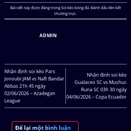
Bài viết này được đăng trong
Soi kèo bóng đá
. Đánh dấu
liên kết
thường trực
.
ADMIN
Nhận định soi kèo Pars
Nhận định soi kèo
Jonoubi JAM vs Naft Bandar
Gualaceo SC vs Mushuc
Abbas 21h 45 ngày
Runa SC 03h 30 ngày
02/06/2026 – Azadegan
04/06/2026 – Copa Ecuador
League
Để lại một bình luận