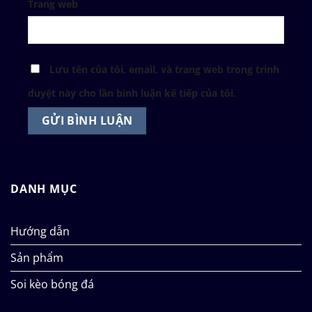
Trang web
Lưu tên của tôi, email, và trang web trong trình
duyệt này cho lần bình luận kế tiếp của tôi.
DANH MỤC
Hướng dẫn
Sản phẩm
Soi kèo bóng đá