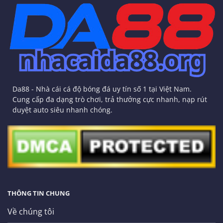
D.
–
Puerto
World
Montt
Cup
vs
2026
Concepción
07h
00
ngày
29/06/2026
–
Copa
Chile
Da88 - Nhà cái cá độ bóng đá uy tín số 1 tại Việt Nam.
Cung cấp đa dạng trò chơi, trả thưởng cực nhanh, nạp rút
duyệt auto siêu nhanh chóng.
THÔNG TIN CHUNG
Về chúng tôi