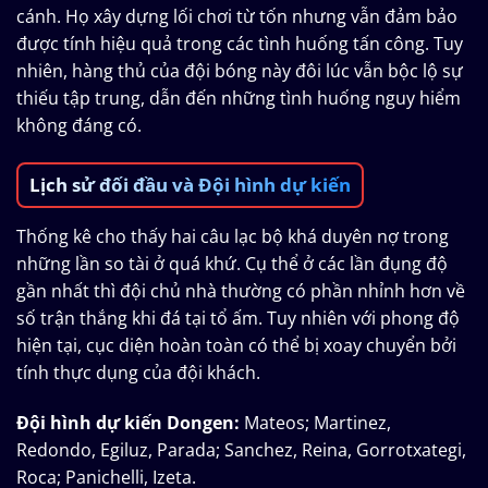
cánh. Họ xây dựng lối chơi từ tốn nhưng vẫn đảm bảo
được tính hiệu quả trong các tình huống tấn công. Tuy
nhiên, hàng thủ của đội bóng này đôi lúc vẫn bộc lộ sự
thiếu tập trung, dẫn đến những tình huống nguy hiểm
không đáng có.
Lịch sử đối đầu và Đội hình dự kiến
Thống kê cho thấy hai câu lạc bộ khá duyên nợ trong
những lần so tài ở quá khứ. Cụ thể ở các lần đụng độ
gần nhất thì đội chủ nhà thường có phần nhỉnh hơn về
số trận thắng khi đá tại tổ ấm. Tuy nhiên với phong độ
hiện tại, cục diện hoàn toàn có thể bị xoay chuyển bởi
tính thực dụng của đội khách.
Đội hình dự kiến Dongen:
Mateos; Martinez,
Redondo, Egiluz, Parada; Sanchez, Reina, Gorrotxategi,
Roca; Panichelli, Izeta.