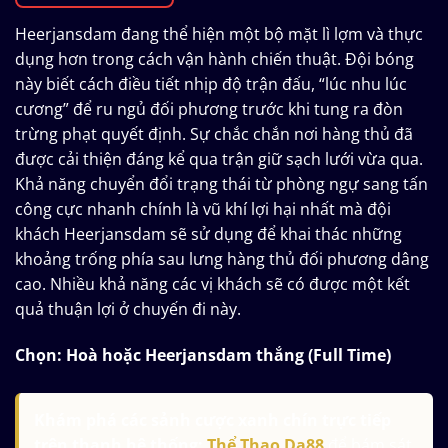
Heerjansdam đang thể hiện một bộ mặt lì lợm và thực
dụng hơn trong cách vận hành chiến thuật. Đội bóng
này biết cách điều tiết nhịp độ trận đấu, “lúc nhu lúc
cương” để ru ngủ đối phương trước khi tung ra đòn
trừng phạt quyết định. Sự chắc chắn nơi hàng thủ đã
được cải thiện đáng kể qua trận giữ sạch lưới vừa qua.
Khả năng chuyển đổi trạng thái từ phòng ngự sang tấn
công cực nhanh chính là vũ khí lợi hại nhất mà đội
khách Heerjansdam sẽ sử dụng để khai thác những
khoảng trống phía sau lưng hàng thủ đối phương dâng
cao. Nhiều khả năng các vị khách sẽ có được một kết
quả thuận lợi ở chuyến đi này.
Chọn: Hoà hoặc Heerjansdam thắng (Full Time)
Khám phá các sảnh cược xanh chín trực tiếp
trên thanh hệ thống:
Thể Thao Da88
để bám sát