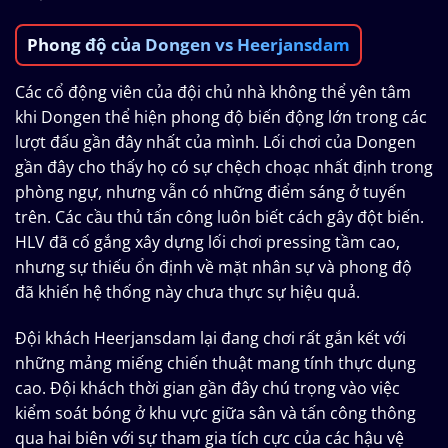
Phong độ của Dongen vs Heerjansdam
Các cổ động viên của đội chủ nhà không thể yên tâm
khi Dongen thể hiện phong độ biến động lớn trong các
lượt đấu gần đây nhất của mình. Lối chơi của Dongen
gần đây cho thấy họ có sự chệch choạc nhất định trong
phòng ngự, nhưng vẫn có những điểm sáng ở tuyến
trên. Các cầu thủ tấn công luôn biết cách gây đột biến.
HLV đã cố gắng xây dựng lối chơi pressing tầm cao,
nhưng sự thiếu ổn định về mặt nhân sự và phong độ
đã khiến hệ thống này chưa thực sự hiệu quả.
Đội khách Heerjansdam lại đang chơi rất gắn kết với
những mảng miếng chiến thuật mang tính thực dụng
cao. Đội khách thời gian gần đây chú trọng vào việc
kiểm soát bóng ở khu vực giữa sân và tấn công thông
qua hai biên với sự tham gia tích cực của các hậu vệ