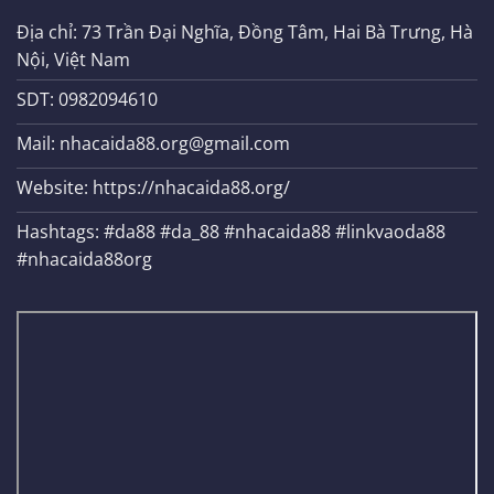
Địa chỉ: 73 Trần Đại Nghĩa, Đồng Tâm, Hai Bà Trưng, Hà
Nội, Việt Nam
SDT: 0982094610
Mail:
nhacaida88.org@gmail.com
Website: https://nhacaida88.org/
Hashtags: #da88 #da_88 #nhacaida88 #linkvaoda88
#nhacaida88org