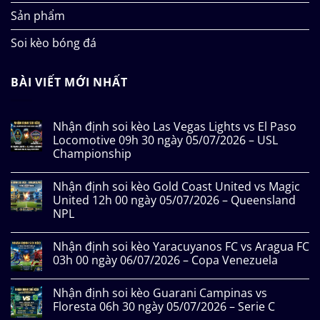
Sản phẩm
Soi kèo bóng đá
BÀI VIẾT MỚI NHẤT
Nhận định soi kèo Las Vegas Lights vs El Paso
Locomotive 09h 30 ngày 05/07/2026 – USL
Championship
Không
có
Nhận định soi kèo Gold Coast United vs Magic
bình
luận
United 12h 00 ngày 05/07/2026 – Queensland
ở
NPL
Nhận
định
Không
soi
có
kèo
Nhận định soi kèo Yaracuyanos FC vs Aragua FC
bình
Las
luận
03h 00 ngày 06/07/2026 – Copa Venezuela
Vegas
ở
Lights
Nhận
Không
vs
định
có
El
Nhận định soi kèo Guarani Campinas vs
soi
bình
Paso
kèo
luận
Floresta 06h 30 ngày 05/07/2026 – Serie C
Locomotive
Gold
ở
09h