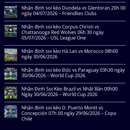
Coast
Nhận
Không
30
United
định
có
ngày
Nhận định soi kèo Dundela vs Glentoran 20h 00
vs
soi
bình
05/07/2026
Magic
kèo
luận
ngày 04/07/2026 – Friendlies Clubs
–
United
Yaracuyanos
ở
USL
12h
FC
Nhận
Không
Championship
00
vs
định
có
Nhận định soi kèo Corpus Christi vs
ngày
Aragua
soi
bình
05/07/2026
FC
kèo
luận
Chattanooga Red Wolves 06h 30 ngày
–
03h
Guarani
ở
05/07/2026 – USL League One
Queensland
00
Campinas
Nhận
NPL
ngày
vs
định
Không
06/07/2026
Floresta
soi
có
–
06h
kèo
Nhận định soi kèo Hà Lan vs Morocco 08h00
bình
Copa
30
Dundela
luận
ngày 30/06/2026
Venezuela
ngày
vs
ở
05/07/2026
Glentoran
Nhận
Không
–
20h
định
có
Serie
00
Nhận định soi kèo Đức vs Paraguay 03h30 ngày
soi
bình
C
ngày
kèo
luận
30/06/2026 – World Cup 2026
04/07/2026
Corpus
ở
–
Christi
Nhận
Không
Friendlies
vs
định
có
Clubs
Nhận Định Soi Kèo Brazil vs Nhật Bản 00h00
Chattanooga
soi
bình
Red
kèo
luận
Ngày 30/06/2026 – World Cup 2026
Wolves
Hà
ở
06h
Lan
Nhận
Không
30
vs
định
có
Nhận định soi kèo D. Puerto Montt vs
ngày
Morocco
soi
bình
05/07/2026
08h00
kèo
luận
Concepción 07h 00 ngày 29/06/2026 – Copa
–
ngày
Đức
ở
Chile
USL
30/06/2026
vs
Nhận
League
Paraguay
Định
Không
One
03h30
Soi
có