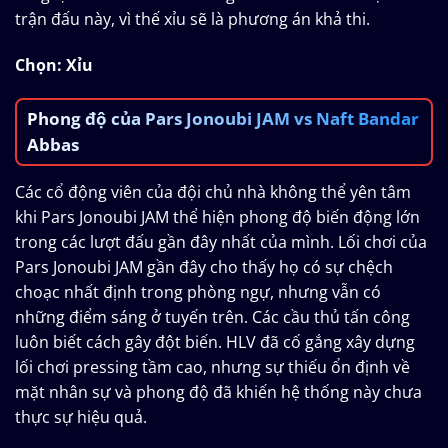
trận đấu này, vì thế xỉu sẽ là phương án khả thi.
Chọn: Xỉu
Phong độ của Pars Jonoubi JAM vs Naft Bandar
Abbas
Các cổ động viên của đội chủ nhà không thể yên tâm
khi Pars Jonoubi JAM thể hiện phong độ biến động lớn
trong các lượt đấu gần đây nhất của mình. Lối chơi của
Pars Jonoubi JAM gần đây cho thấy họ có sự chệch
choạc nhất định trong phòng ngự, nhưng vẫn có
những điểm sáng ở tuyến trên. Các cầu thủ tấn công
luôn biết cách gây đột biến. HLV đã cố gắng xây dựng
lối chơi pressing tầm cao, nhưng sự thiếu ổn định về
mặt nhân sự và phong độ đã khiến hệ thống này chưa
thực sự hiệu quả.