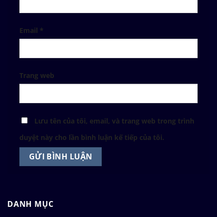
Email
*
Trang web
Lưu tên của tôi, email, và trang web trong trình
duyệt này cho lần bình luận kế tiếp của tôi.
DANH MỤC