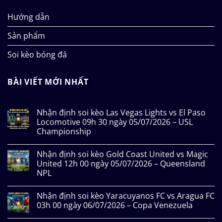
Hướng dẫn
Sản phẩm
Soi kèo bóng đá
BÀI VIẾT MỚI NHẤT
Nhận định soi kèo Las Vegas Lights vs El Paso
Locomotive 09h 30 ngày 05/07/2026 – USL
Championship
Không
có
Nhận định soi kèo Gold Coast United vs Magic
bình
luận
United 12h 00 ngày 05/07/2026 – Queensland
ở
NPL
Nhận
định
Không
soi
có
kèo
Nhận định soi kèo Yaracuyanos FC vs Aragua FC
bình
Las
luận
03h 00 ngày 06/07/2026 – Copa Venezuela
Vegas
ở
Lights
Nhận
Không
vs