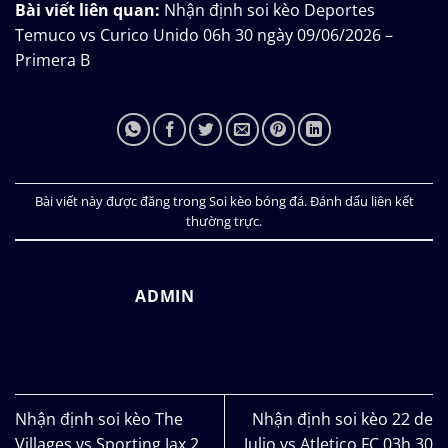
Bài viết liên quan:
Nhận định soi kèo Deportes
Temuco vs Curico Unido 06h 30 ngày 09/06/2026 –
Primera B
Bài viết này được đăng trong
Soi kèo bóng đá
. Đánh dấu
liên kết
thường trực
.
ADMIN
Nhận định soi kèo The
Nhận định soi kèo 22 de
Villages vs Sporting Jax 2
Julio vs Atletico FC 03h 30