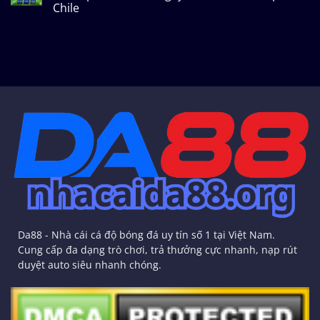
–
ngày
Đức
ở
Chile
USL
30/06/2026
vs
Nhận
League
Paraguay
Định
Không
One
03h30
Soi
có
ngày
Kèo
bình
30/06/2026
Brazil
luận
–
vs
ở
World
Nhật
Nhận
Cup
Bản
định
2026
00h00
soi
Ngày
kèo
30/06/2026
D.
–
Puerto
World
Montt
Cup
vs
2026
Concepción
07h
00
ngày
29/06/2026
–
Copa
Chile
Da88 - Nhà cái cá độ bóng đá uy tín số 1 tại Việt Nam.
Cung cấp đa dạng trò chơi, trả thưởng cực nhanh, nạp rút
duyệt auto siêu nhanh chóng.