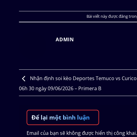
Bài viết này được đăng tro
ADMIN
Nhận định soi kèo Deportes Temuco vs Curico
06h 30 ngày 09/06/2026 – Primera B
Để lại một bình luận
Email của bạn sẽ không được hiển thị công khai.