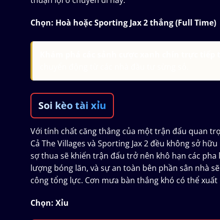
thuận lợi ở chuyến đi này.
Chọn: Hoà hoặc Sporting Jax 2 thắng (Full Time)
Khám phá các sảnh cược xanh chín trực tiếp 
chuyển động từ các nhà đầu tư sừng sỏ.
Soi kèo tài xỉu
Với tính chất căng thẳng của một trận đấu quan tr
Cả The Villages và Sporting Jax 2 đều không sở hữu
sợ thua sẽ khiến trận đấu trở nên khô hạn các pha
lượng bóng lăn, và sự an toàn bên phần sân nhà sẽ
công tổng lực. Cơn mưa bàn thắng khó có thể xuất hi
Chọn: Xỉu