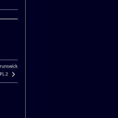
Brunswick
NPL 2