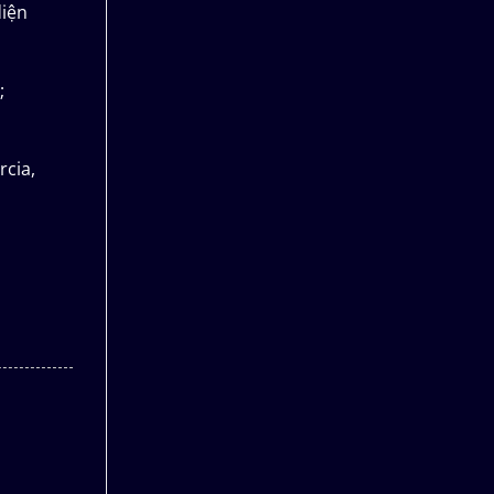
diện
;
rcia,