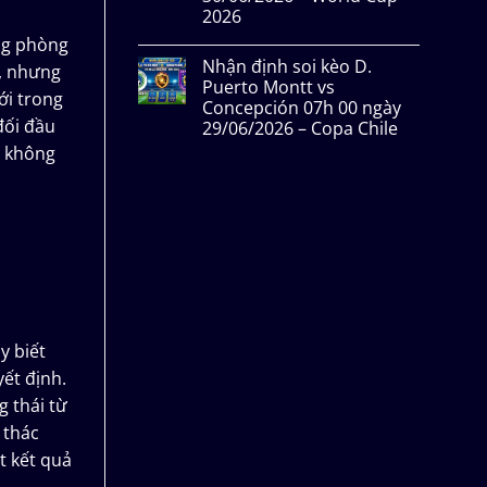
08h00
USL
2026
định
ngày
League
soi
30/06/2026
One
ống phòng
Không
kèo
có
Đức
Nhận định soi kèo D.
c, nhưng
bình
vs
luận
Puerto Montt vs
Paraguay
ới trong
ở
03h30
Concepción 07h 00 ngày
Nhận
ngày
đối đầu
29/06/2026 – Copa Chile
Định
30/06/2026
Soi
–
u không
Không
Kèo
World
có
Brazil
Cup
bình
vs
2026
luận
Nhật
ở
Bản
Nhận
00h00
định
Ngày
soi
30/06/2026
kèo
–
D.
World
Puerto
Cup
Montt
2026
vs
Concepción
y biết
07h
00
yết định.
ngày
29/06/2026
g thái từ
–
Copa
 thác
Chile
t kết quả