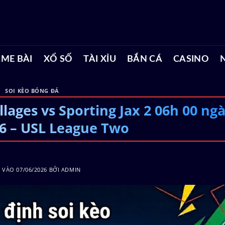
ME BÀI
XỔ SỐ
TÀI XỈU
BẮN CÁ
CASINO
SOI KÈO BÓNG ĐÁ
lages vs Sporting Jax 2 06h 00 ng
6 – USL League Two
 VÀO
07/06/2026
BỞI
ADMIN