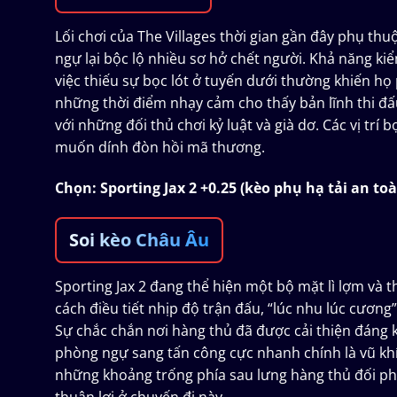
Lối chơi của The Villages thời gian gần đây phụ t
ngự lại bộc lộ nhiều sơ hở chết người. Khả năng ki
việc thiếu sự bọc lót ở tuyến dưới thường khiến họ 
những thời điểm nhạy cảm cho thấy bản lĩnh thi đấu
với những đối thủ chơi kỷ luật và già dơ. Các vị tr
muốn dính đòn hồi mã thương.
Chọn: Sporting Jax 2 +0.25 (kèo phụ hạ tải an to
Soi kèo Châu Âu
Sporting Jax 2 đang thể hiện một bộ mặt lì lợm và 
cách điều tiết nhịp độ trận đấu, “lúc nhu lúc cươn
Sự chắc chắn nơi hàng thủ đã được cải thiện đáng k
phòng ngự sang tấn công cực nhanh chính là vũ khí 
những khoảng trống phía sau lưng hàng thủ đối ph