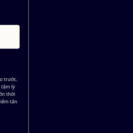
n
o trước.
 tâm lý
ớn thời
hiểm tấn