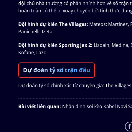
đội chủ nhà thường có phần nhỉnh hơn về số trận th
hoàn toàn có thể bị xoay chuyển bởi tính thực dụng
Đội hình dự kiến The Villages:
Mateos; Martinez, R
Panichelli, Izeta.
Đội hình dự kiến Sporting Jax 2:
Lizoain, Medina, 
Kofane, Lazo.
Dự đoán tỷ số trận đấu
Dự đoán tỷ số chính xác từ chuyên gia: The Villages 
Bài viết liên quan:
Nhận định soi kèo Kabel Novi S