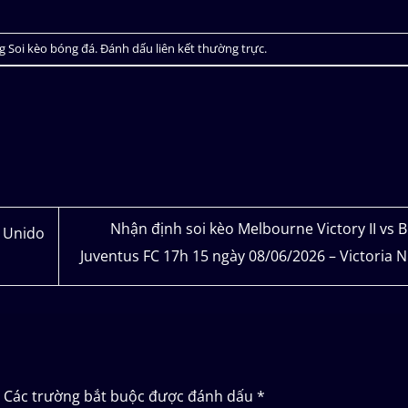
ng
Soi kèo bóng đá
. Đánh dấu
liên kết thường trực
.
Nhận định soi kèo Melbourne Victory II vs 
 Unido
Juventus FC 17h 15 ngày 08/06/2026 – Victoria 
Các trường bắt buộc được đánh dấu
*