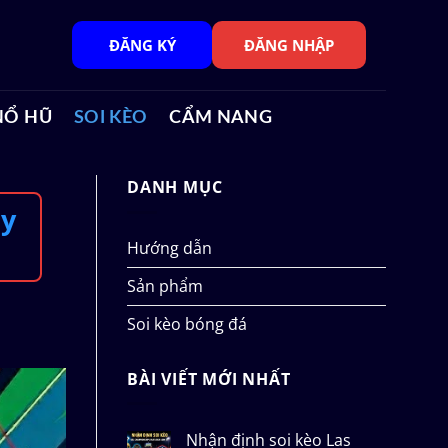
ĐĂNG KÝ
ĐĂNG NHẬP
NỔ HŨ
SOI KÈO
CẨM NANG
DANH MỤC
ày
Hướng dẫn
Sản phẩm
Soi kèo bóng đá
BÀI VIẾT MỚI NHẤT
Nhận định soi kèo Las