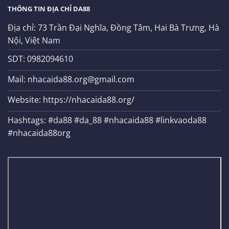
THÔNG TIN ĐỊA CHỈ DA88
Địa chỉ: 73 Trần Đại Nghĩa, Đồng Tâm, Hai Bà Trưng, Hà
Nội, Việt Nam
SDT: 0982094610
Mail:
nhacaida88.org@gmail.com
Website: https://nhacaida88.org/
Hashtags: #da88 #da_88 #nhacaida88 #linkvaoda88
#nhacaida88org