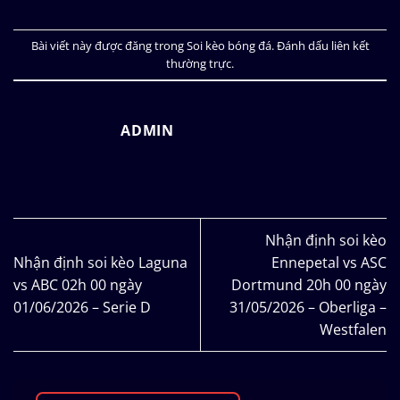
Bài viết này được đăng trong
Soi kèo bóng đá
. Đánh dấu
liên kết
thường trực
.
ADMIN
Nhận định soi kèo
Nhận định soi kèo Laguna
Ennepetal vs ASC
vs ABC 02h 00 ngày
Dortmund 20h 00 ngày
01/06/2026 – Serie D
31/05/2026 – Oberliga –
Westfalen