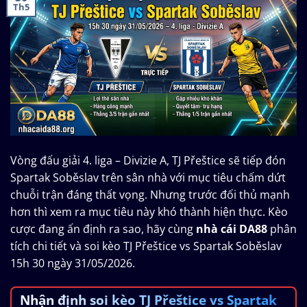
Th5
Vòng đấu giải 4. liga – Divizie A, TJ Přeštice sẽ tiếp đón
Spartak Soběslav trên sân nhà với mục tiêu chấm dứt
chuỗi trận đáng thất vọng. Nhưng trước đối thủ mạnh
hơn thì xem ra mục tiêu này khó thành hiện thực. Kèo
cược đang ấn định ra sao, hãy cùng
nhà cái DA88
phân
tích chi tiết và soi kèo TJ Přeštice vs Spartak Soběslav
15h 30 ngày 31/05/2026.
Nhận định soi kèo TJ Přeštice vs Spartak