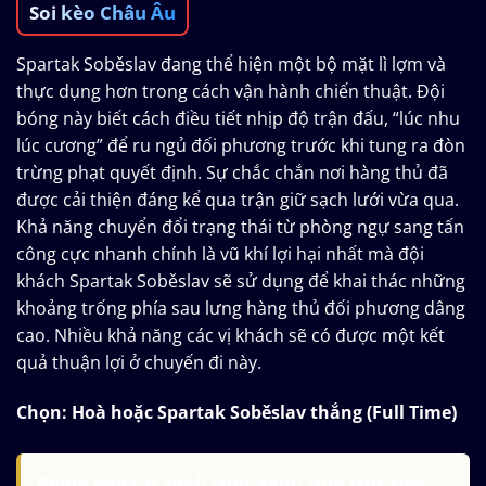
Soi kèo Châu Âu
Spartak Soběslav đang thể hiện một bộ mặt lì lợm và
thực dụng hơn trong cách vận hành chiến thuật. Đội
bóng này biết cách điều tiết nhịp độ trận đấu, “lúc nhu
lúc cương” để ru ngủ đối phương trước khi tung ra đòn
trừng phạt quyết định. Sự chắc chắn nơi hàng thủ đã
được cải thiện đáng kể qua trận giữ sạch lưới vừa qua.
Khả năng chuyển đổi trạng thái từ phòng ngự sang tấn
công cực nhanh chính là vũ khí lợi hại nhất mà đội
khách Spartak Soběslav sẽ sử dụng để khai thác những
khoảng trống phía sau lưng hàng thủ đối phương dâng
cao. Nhiều khả năng các vị khách sẽ có được một kết
quả thuận lợi ở chuyến đi này.
Chọn: Hoà hoặc Spartak Soběslav thắng (Full Time)
Khám phá các sảnh cược xanh chín trực tiếp