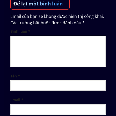
Để lại một bình luận
Email của bạn sẽ không được hiển thị công khai.
Các trường bắt buộc được đánh dấu
*
Bình luận
*
Tên
*
Email
*