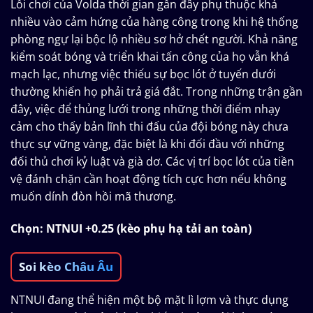
Lối chơi của Volda thời gian gần đây phụ thuộc khá
nhiều vào cảm hứng của hàng công trong khi hệ thống
phòng ngự lại bộc lộ nhiều sơ hở chết người. Khả năng
kiểm soát bóng và triển khai tấn công của họ vẫn khá
mạch lạc, nhưng việc thiếu sự bọc lót ở tuyến dưới
thường khiến họ phải trả giá đắt. Trong những trận gần
đây, việc để thủng lưới trong những thời điểm nhạy
cảm cho thấy bản lĩnh thi đấu của đội bóng này chưa
thực sự vững vàng, đặc biệt là khi đối đầu với những
đối thủ chơi kỷ luật và già dơ. Các vị trí bọc lót của tiền
vệ đánh chặn cần hoạt động tích cực hơn nếu không
muốn dính đòn hồi mã thương.
Chọn: NTNUI +0.25 (kèo phụ hạ tải an toàn)
Soi kèo Châu Âu
NTNUI đang thể hiện một bộ mặt lì lợm và thực dụng