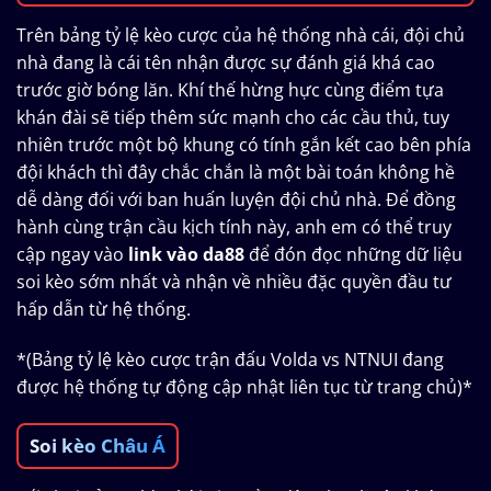
Trên bảng tỷ lệ kèo cược của hệ thống nhà cái, đội chủ
nhà đang là cái tên nhận được sự đánh giá khá cao
trước giờ bóng lăn. Khí thế hừng hực cùng điểm tựa
khán đài sẽ tiếp thêm sức mạnh cho các cầu thủ, tuy
nhiên trước một bộ khung có tính gắn kết cao bên phía
đội khách thì đây chắc chắn là một bài toán không hề
dễ dàng đối với ban huấn luyện đội chủ nhà. Để đồng
hành cùng trận cầu kịch tính này, anh em có thể truy
cập ngay vào
link vào da88
để đón đọc những dữ liệu
soi kèo sớm nhất và nhận về nhiều đặc quyền đầu tư
hấp dẫn từ hệ thống.
*(Bảng tỷ lệ kèo cược trận đấu Volda vs NTNUI đang
được hệ thống tự động cập nhật liên tục từ trang chủ)*
Soi kèo Châu Á