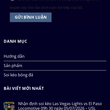
duyệt này cho lần bình luận kế tiếp của tôi.
DANH MỤC
Hướng dẫn
Sản phẩm
Soi kèo bóng đá
BÀI VIẾT MỚI NHẤT
Nhận định soi kèo Las Vegas Lights vs El Paso
Locomotive 09h 30 ngày 05/07/2026 – USL