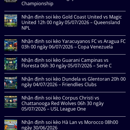
Championship
Không
có
Nhận định soi kèo Gold Coast United vs Magic
bình
luận
United 12h 00 ngày 05/07/2026 – Queensland
ở
NPL
Nhận
định
Không
soi
có
kèo
Nhận định soi kèo Yaracuyanos FC vs Aragua FC
bình
Las
luận
03h 00 ngày 06/07/2026 – Copa Venezuela
Vegas
ở
Lights
Nhận
Không
vs
định
có
El
Nhận định soi kèo Guarani Campinas vs
soi
bình
Paso
kèo
luận
Floresta 06h 30 ngày 05/07/2026 – Serie C
Locomotive
Gold
ở
09h
Coast
Nhận
Không
30
United
định
có
ngày
Nhận định soi kèo Dundela vs Glentoran 20h 00
vs
soi
bình
05/07/2026
Magic
kèo
luận
ngày 04/07/2026 – Friendlies Clubs
–
United
Yaracuyanos
ở
USL
12h
FC
Nhận
Không
Championship
00
vs
định
có
Nhận định soi kèo Corpus Christi vs
ngày
Aragua
soi
bình
05/07/2026
FC
kèo
luận
Chattanooga Red Wolves 06h 30 ngày
–
03h
Guarani
ở
05/07/2026 – USL League One
Queensland
00
Campinas
Nhận
NPL
ngày
vs
định
Không
06/07/2026
Floresta
soi
có
–
06h
kèo
Nhận định soi kèo Hà Lan vs Morocco 08h00
bình
Copa
30
Dundela
luận
ngày 30/06/2026
Venezuela
ngày
vs