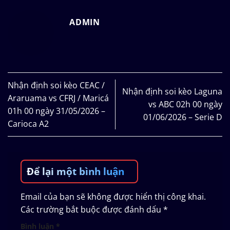
ADMIN
Nhận định soi kèo CEAC /
Nhận định soi kèo Laguna
Araruama vs CFRJ / Maricá
vs ABC 02h 00 ngày
01h 00 ngày 31/05/2026 –
01/06/2026 – Serie D
Carioca A2
Để lại một bình luận
Email của bạn sẽ không được hiển thị công khai.
Các trường bắt buộc được đánh dấu
*
Bình luận
*