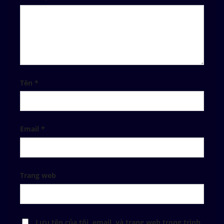
Tên
*
Email
*
Trang web
Lưu tên của tôi, email, và trang web trong trình