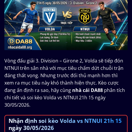
Vòng đấu giải 3. Division – Girone 2, Volda sẽ tiếp đón
NTNUI trên sân nhà với mục tiêu chấm dứt chuỗi trận
đáng thất vọng. Nhưng trước đối thủ mạnh hơn thì
xem ra mục tiêu này khó thành hiện thực. Kèo cược
đang ấn định ra sao, hãy cùng
nhà cái DA88
phân tích
chi tiết và soi kèo Volda vs NTNUI 21h 15 ngày
30/05/2026.
Nhận định soi kèo Volda vs NTNUI 21h 15
ngày 30/05/2026