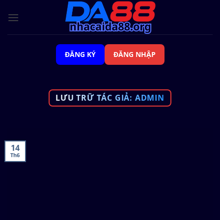
Bỏ
qua
nội
dung
ĐĂNG KÝ
ĐĂNG NHẬP
LƯU TRỮ TÁC GIẢ:
ADMIN
14
Th6