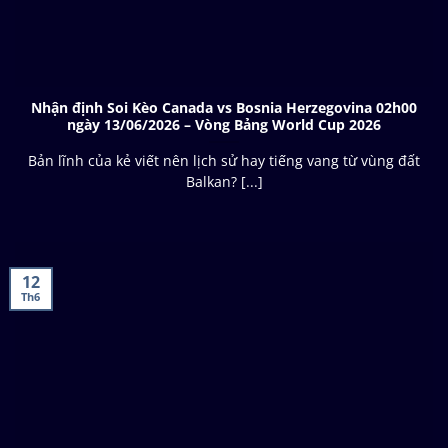
Nhận định Soi Kèo Canada vs Bosnia Herzegovina 02h00
ngày 13/06/2026 – Vòng Bảng World Cup 2026
Bản lĩnh của kẻ viết nên lịch sử hay tiếng vang từ vùng đất
Balkan? [...]
12
Th6