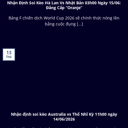
Nhận Định Soi Kèo Hà Lan Vs Nhật Bản 03h00 Ngày 15/06:
Đẳng Cấp “Oranje”
Bảng F chiến dịch World Cup 2026 sẽ chính thức nóng lên
bằng cuộc đụng [...]
13
Th6
Nhận định soi kèo Australia vs Thổ Nhĩ Kỳ 11h00 ngày
14/06/2026