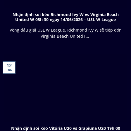
Nhận định soi kèo Richmond Ivy W vs Virginia Beach
United W 05h 30 ngày 14/06/2026 – USL W League
Vòng đấu giải USL W League, Richmond Ivy W sẽ tiếp đón
Virginia Beach United [...]
12
Th6
Nhận định soi kèo Vitória U20 vs Grapiuna U20 19h 00