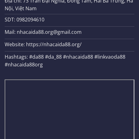
Địa chỉ: 73 Trần Đại Nghĩa, Đồng Tâm, Hai Bà Trưng, Hà
Nội, Việt Nam
SDT: 0982094610
Mail:
nhacaida88.org@gmail.com
Website: https://nhacaida88.org/
Hashtags: #da88 #da_88 #nhacaida88 #linkvaoda88
#nhacaida88org