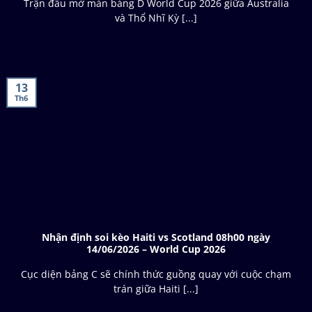
Trận đấu mở màn bảng D World Cup 2026 giữa Australia
và Thổ Nhĩ Kỳ [...]
13
Th6
Nhận định soi kèo Haiti vs Scotland 08h00 ngày
14/06/2026 – World Cup 2026
Cục diện bảng C sẽ chính thức guồng quay với cuộc chạm
trán giữa Haiti [...]